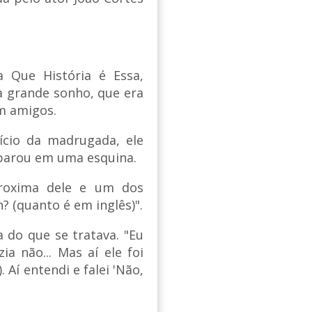
a Que História é Essa,
a grande sonho, que era
om amigos.
ício da madrugada, ele
 parou em uma esquina.
roxima dele e um dos
 (quanto é em inglês)".
 do que se tratava. "Eu
a não... Mas aí ele foi
 Aí entendi e falei 'Não,