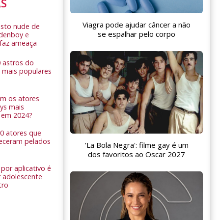
AS
Viagra pode ajudar câncer a não
sto nude de
se espalhar pelo corpo
ldenboy e
r faz ameaça
0 astros do
 mais populares
am os atores
ys mais
 em 2024?
 10 atores que
eceram pelados
'La Bola Negra': filme gay é um
dos favoritos ao Oscar 2027
por aplicativo é
 adolescente
tro