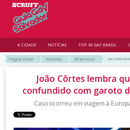
A CIDADE
NOTÍCIAS
TOP 30 GAY BRASIL
Página Inicial
Notícias
#Famosos
João Côrtes lem
João Côrtes lembra qu
confundido com garoto 
Caso ocorreu em viagem à Europ