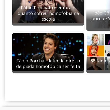
Fábio Porchat relembra o
João Cô
quanto sofreu homofobia na
porque '
escola
Fábio Porchat defende direito
58 famos
de piada homofóbica ser feita
L