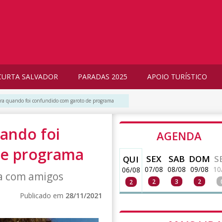
CURTA SALVADOR
PARADAS 2025
APOIO TURÍSTICO
bra quando foi confundido com garoto de programa
ando foi
AGENDA
de programa
SEX
SAB
DOM
S
QUI
07/08
08/08
09/08
10
06/08
a com amigos
2
3
2
2
Publicado em
28/11/2021