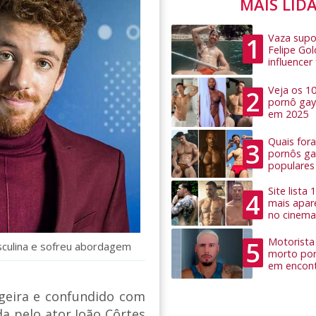
MAIS LID
Vaza supo
1
Felipe Go
influence
Veja os 1
2
pornô gay
em 2025
Quais for
3
pornôs ga
populares
Site lista
4
mais apar
no cinema
Motorista 
5
sculina e sofreu abordagem
morto por
em encon
geira e confundido com
da pelo ator João Côrtes