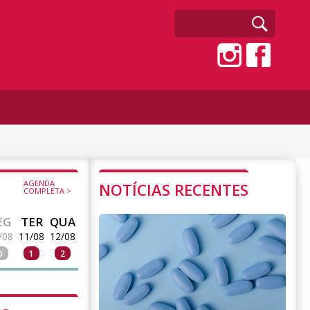
AGENDA
NOTÍCIAS RECENTES
COMPLETA >
EG
TER
QUA
/08
11/08
12/08
0
1
2