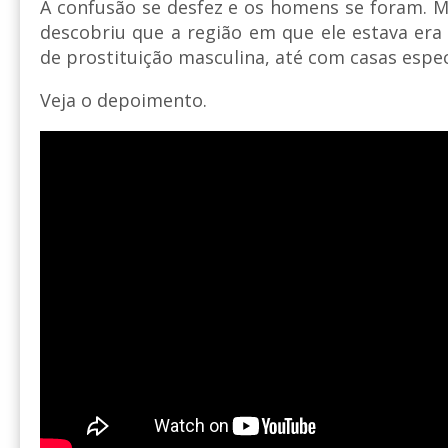
A confusão se desfez e os homens se foram. 
descobriu que a região em que ele estava era
de prostituição masculina, até com casas especí
Veja o depoimento.