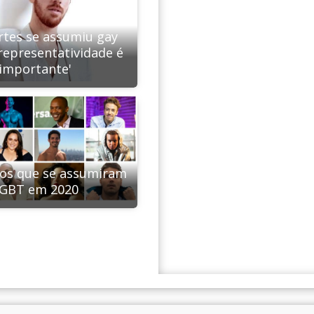
rtes se assumiu gay
representatividade é
importante'
os que se assumiram
GBT em 2020