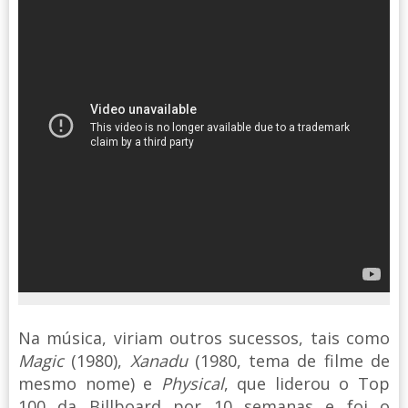
Na música, viriam outros sucessos, tais como
Magic
(1980),
Xanadu
(1980, tema de filme de
mesmo nome) e
Physical
, que liderou o Top
100 da Billboard por 10 semanas e foi o