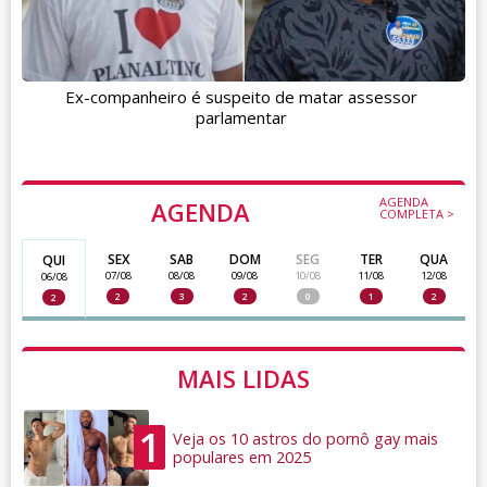
Ex-companheiro é suspeito de matar assessor
parlamentar
AGENDA
AGENDA
COMPLETA >
SEX
SAB
DOM
SEG
TER
QUA
QUI
07/08
08/08
09/08
10/08
11/08
12/08
06/08
2
3
2
0
1
2
2
MAIS LIDAS
1
Veja os 10 astros do pornô gay mais
populares em 2025