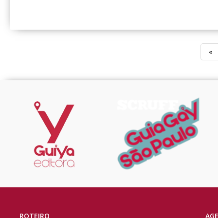
«
ROTEIRO
AG