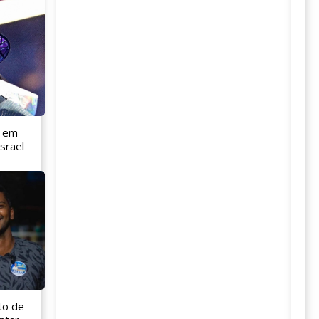
l em
srael
to de