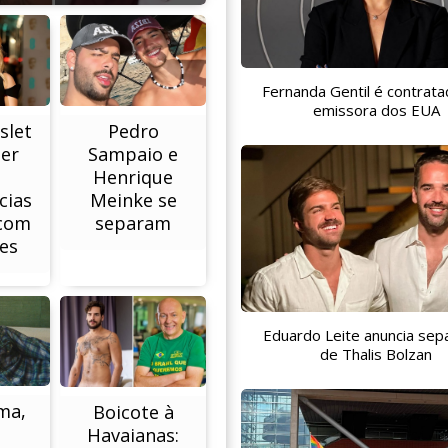
Fernanda Gentil é contrata
emissora dos EUA
slet
Pedro
ter
Sampaio e
Henrique
cias
Meinke se
 com
separam
es
Eduardo Leite anuncia sep
de Thalis Bolzan
ma,
Boicote à
Havaianas: