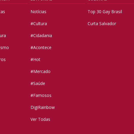
tas
Notícias
Top 30 Gay Brasil
#Cultura
Curta Salvador
tura
#Cidadania
vismo
#Acontece
ros
#Hot
#Mercado
#Saúde
#Famosos
DigiRainbow
Ver Todas