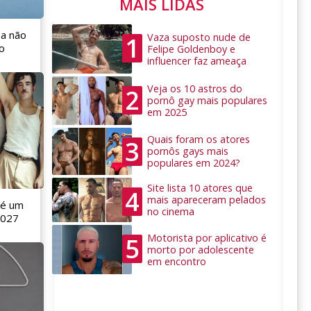
MAIS LIDAS
 a não
Vaza suposto nude de
1
o
Felipe Goldenboy e
influencer faz ameaça
Veja os 10 astros do
2
pornô gay mais populares
em 2025
Quais foram os atores
3
pornôs gays mais
populares em 2024?
Site lista 10 atores que
4
mais apareceram pelados
 é um
no cinema
2027
Motorista por aplicativo é
5
morto por adolescente
em encontro