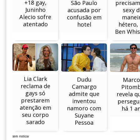
+18 gay,
precisam
São Paulo
Juninho
sexy d
acusada por
Alecio sofre
manei
confusão em
atentado
hétero, 
hotel
Ben Whi
Lia Clark
Dudu
Marco
reclama de
Camargo
Pitom
gays só
admite que
revela q
prestarem
inventou
persegu
atenção em
namoro com
há 1 a
seu corpo
Suyane
sarado
Pessoa
sem notícia