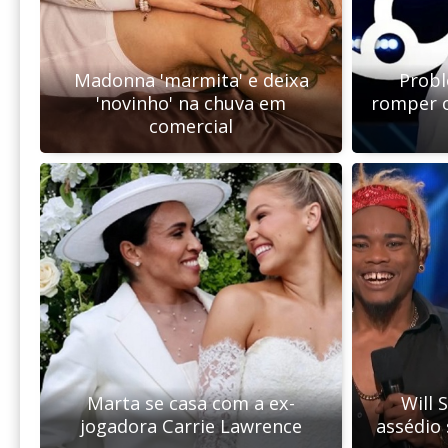
Madonna 'marmita' e deixa
Prob
'novinho' na chuva em
romper c
comercial
Marta se casa com a ex-
Will 
jogadora Carrie Lawrence
assédio