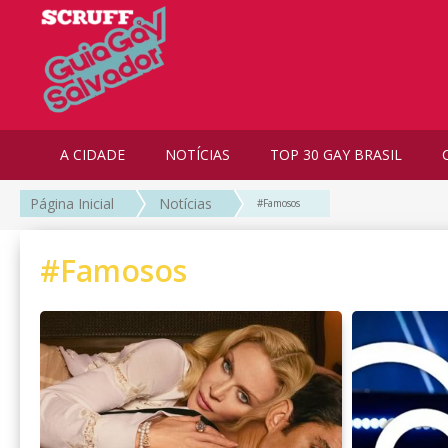
A CIDADE
NOTÍCIAS
TOP 30 GAY BRASIL
Página Inicial
Notícias
#Famosos
#Famosos