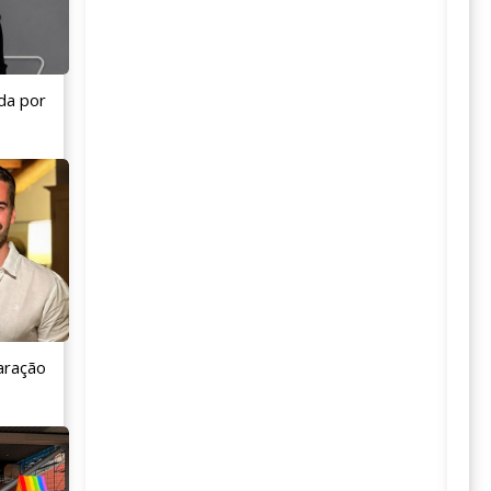
da por
aração