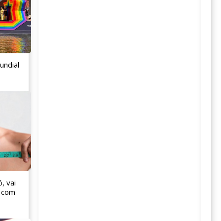
undial
, vai
s com