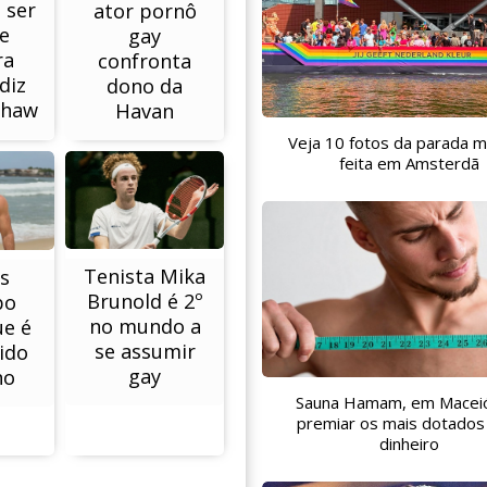
 ser
ator pornô
e
gay
ra
confronta
diz
dono da
shaw
Havan
Veja 10 fotos da parada m
feita em Amsterdã
Tenista Mika
s
Brunold é 2º
bo
no mundo a
ue é
se assumir
ido
gay
no
Sauna Hamam, em Maceió
premiar os mais dotado
dinheiro