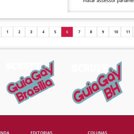
matar assessor parlame
1
2
3
4
5
6
7
8
9
10
11
ENDA
EDITORIAS
COLUNAS