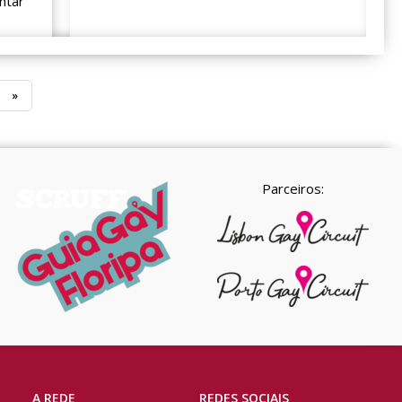
ntar
»
Parceiros:
A REDE
REDES SOCIAIS