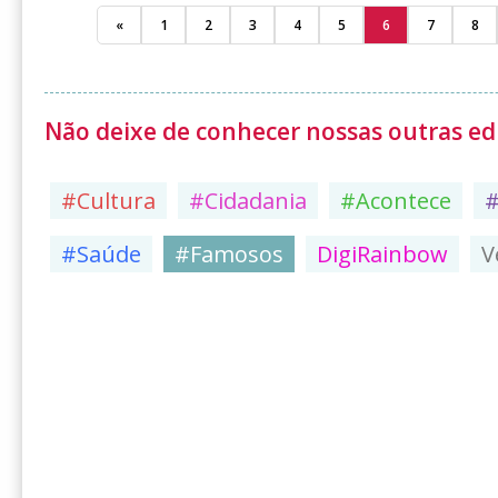
«
1
2
3
4
5
6
7
8
Não deixe de conhecer nossas outras edi
#Cultura
#Cidadania
#Acontece
#Saúde
#Famosos
DigiRainbow
V