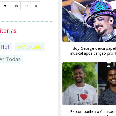
9
10
11
»
torias:
#Hot
#Mercado
Boy George deixa pape
musical após canção pró-I
er Todas
Ex-companheiro é suspei