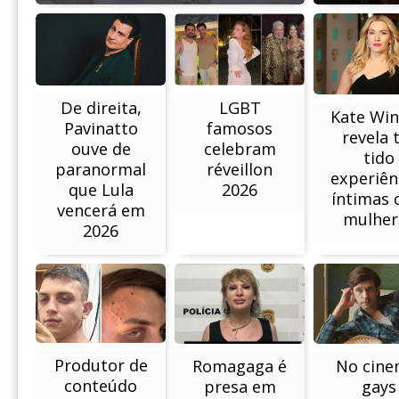
De direita,
LGBT
Kate Win
Pavinatto
famosos
revela 
ouve de
celebram
tido
paranormal
réveillon
experiên
que Lula
2026
íntimas
vencerá em
mulher
2026
Produtor de
No cine
Romagaga é
conteúdo
gays
presa em