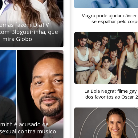
Viagra pode ajudar câncer
se espalhar pelo corp
lemas fazem DiaTV
om Blogueirinha, que
mira Globo
'La Bola Negra': filme gay
dos favoritos ao Oscar 
Smith é acusado de
 sexual contra músico