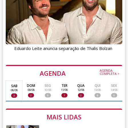
Eduardo Leite anuncia separação de Thalis Bolzan
AGENDA
AGENDA
COMPLETA >
DOM
SEG
TER
QUA
QUI
SEX
SAB
09/08
10/08
11/08
12/08
13/08
14/08
08/08
2
0
1
2
0
0
3
MAIS LIDAS