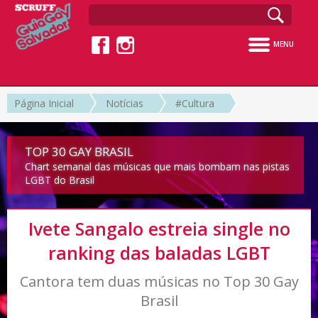
MENU
Página Inicial
Notícias
#Cultura
TOP 30 GAY BRASIL
Chart semanal das músicas que mais bombam nas pistas
LGBT do Brasil
Ivete Sangalo estreia single no
ranking das baladas LGBT
Cantora tem duas músicas no Top 30 Gay
Brasil