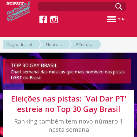
MENU
Página Inicial
Notícias
#Cultura
TOP 30 GAY BRASIL
Chart semanal das músicas que mais bombam nas pistas
LGBT do Brasil
Eleições nas pistas: 'Vai Dar PT'
estreia no Top 30 Gay Brasil
Ranking também tem novo número 1
nesta semana