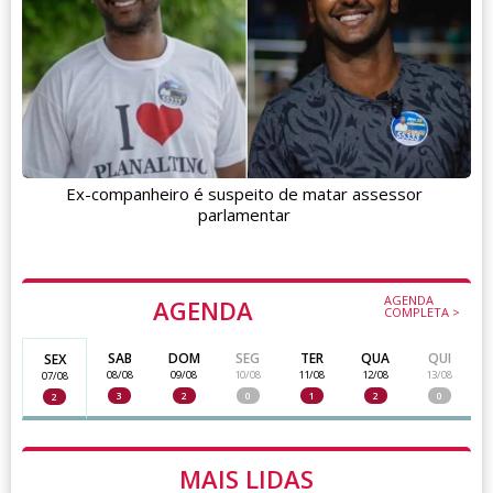
Ex-companheiro é suspeito de matar assessor
parlamentar
AGENDA
AGENDA
COMPLETA >
SAB
DOM
SEG
TER
QUA
QUI
SEX
08/08
09/08
10/08
11/08
12/08
13/08
07/08
3
2
0
1
2
0
2
MAIS LIDAS