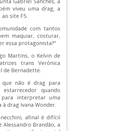
gunta Gabriel Sanches, a
mbém viveu uma drag, a
 ao site F5.
comunidade com tantos
bem maquiar, costurar,
er essa protagonista?"
go Martins, o Kelvin de
trizes trans Verónica
l de Bernadette.
 que não é drag para
 estarrecedor quando
 para interpretar uma
da à drag Ivana Wonder.
cchini, afinal é difícil
iz Alessandro Brandão, a