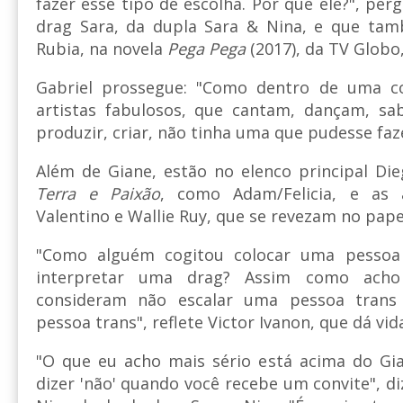
fazer esse tipo de escolha. Por que ele?", per
drag Sara, da dupla Sara & Nina, e que ta
Rubia, na novela
Pega Pega
(2017), da TV Globo,
Gabriel prossegue: "Como dentro de uma 
artistas fabulosos, que cantam, dançam, sa
produzir, criar, não tinha uma que pudesse faz
Além de Giane, estão no elenco principal Die
Terra e Paixão
, como Adam/Felicia, e as a
Valentino e Wallie Ruy, que se revezam no pape
"Como alguém cogitou colocar uma pessoa
interpretar uma drag? Assim como acho
consideram não escalar uma pessoa trans
pessoa trans", reflete Victor Ivanon, que dá vi
"O que eu acho mais sério está acima do Giane
dizer 'não' quando você recebe um convite", d