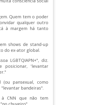
muita consciência social
rigem. Quem tem o poder
convidar qualquer outro
stá à margem há tanto
a em shows de stand-up
o do ex-ator global.
ssoa LGBTQIAPN+", diz.
 posicionar, 'levantar
r."
l (ou pansexual, como
 "levantar bandeiras".
ou à CNN que não tem
"no chuveiro".