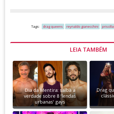
Tags:
drag queens
reynaldo gianecchini
priscill
LEIA TAMBÉM
Drag q
Dia da Mentira: saiba a
cláss
verdade sobre 8 'lendas
urbanas' gays