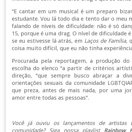
"E cantar em um musical é um preparo bizarr
estudante. Vou lá todo dia e tento dar o meu 
falando de níveis de dificuldade: não é só da
15, porque é uma drag. O nível de dificuldade 
se eu estivesse lá atrás, em
Laços de Família
, 
coisa muito difícil, que eu não tinha experiência
Procurada pela reportagem, a produção do e
escolha do elenco "a partir de critérios artíst
direção, "que sempre busco abraçar a div
orientações sexuais da comunidade LGBTQI
que preza, antes de mais nada, por uma jo
amor entre todas as pessoas".
Você já ouviu os lançamentos de artista
comunidade? Siga nossa playlist
Rainbow 