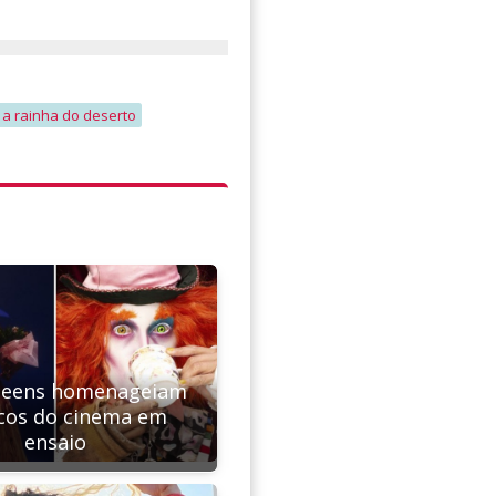
a a rainha do deserto
ueens homenageiam
icos do cinema em
ensaio