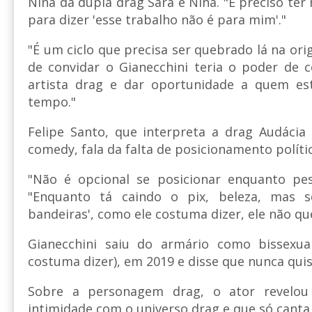
Nina da dupla drag Sara e Nina. "É preciso ter 
para dizer 'esse trabalho não é para mim'."
"É um ciclo que precisa ser quebrado lá na o
de convidar o Gianecchini teria o poder de 
artista drag e dar oportunidade a quem e
tempo."
Felipe Santo, que interpreta a drag Audáci
comedy, fala da falta de posicionamento polític
"Não é opcional se posicionar enquanto pe
"Enquanto tá caindo o pix, beleza, mas se
bandeiras', como ele costuma dizer, ele não que
Gianecchini saiu do armário como bissexua
costuma dizer), em 2019 e disse que nunca quis
Sobre a personagem drag, o ator revel
intimidade com o universo drag e que só canta 