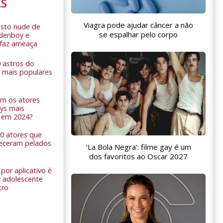
AS
Viagra pode ajudar câncer a não
sto nude de
se espalhar pelo corpo
ldenboy e
r faz ameaça
0 astros do
 mais populares
am os atores
ys mais
 em 2024?
 10 atores que
eceram pelados
'La Bola Negra': filme gay é um
dos favoritos ao Oscar 2027
por aplicativo é
 adolescente
tro