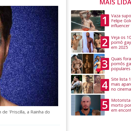
MAIS LID
Vaza supo
1
Felipe Go
influence
Veja os 1
2
pornô gay
em 2025
Quais for
3
pornôs ga
populares
Site lista
4
mais apar
no cinema
Motorista 
5
morto por
em encon
e 'Priscilla, a Rainha do