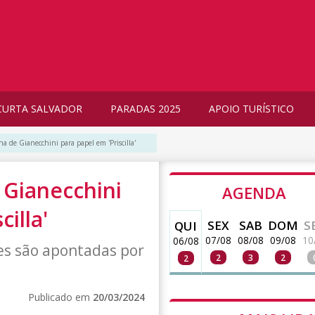
CURTA SALVADOR
PARADAS 2025
APOIO TURÍSTICO
ha de Gianecchini para papel em 'Priscilla'
 Gianecchini
AGENDA
cilla'
SEX
SAB
DOM
S
QUI
07/08
08/08
09/08
10
06/08
es são apontadas por
2
3
2
2
Publicado em
20/03/2024