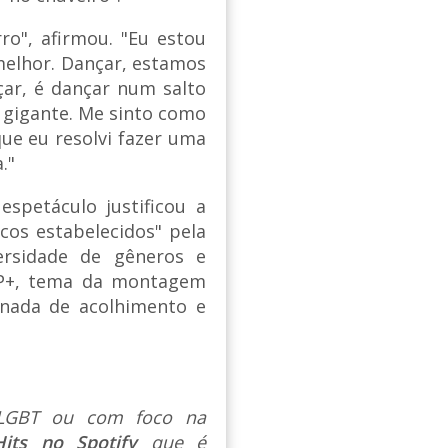
o", afirmou. "Eu estou
melhor. Dançar, estamos
nçar, é dançar num salto
é gigante. Me sinto como
que eu resolvi fazer uma
."
spetáculo justificou a
icos estabelecidos" pela
ersidade de gêneros e
AP+, tema da montagem
rnada de acolhimento e
s LGBT ou com foco na
Hits no Spotify
que é