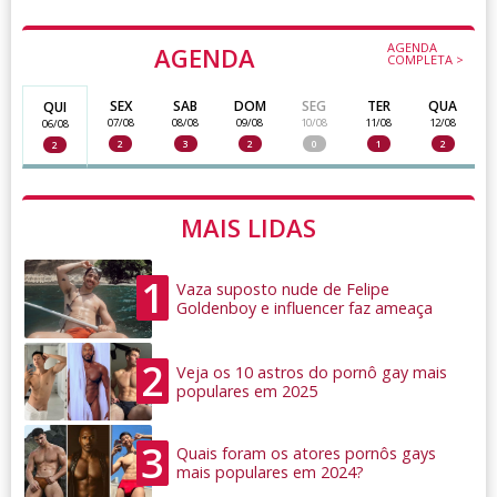
AGENDA
AGENDA
COMPLETA >
SEX
SAB
DOM
SEG
TER
QUA
QUI
07/08
08/08
09/08
10/08
11/08
12/08
06/08
2
3
2
0
1
2
2
MAIS LIDAS
1
Vaza suposto nude de Felipe
Goldenboy e influencer faz ameaça
2
Veja os 10 astros do pornô gay mais
populares em 2025
3
Quais foram os atores pornôs gays
mais populares em 2024?