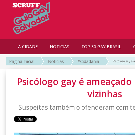
A CIDADE
NOTÍCIAS
TOP 30 GAY BRASIL
Página Inicial
Notícias
#Cidadania
Psicólogo gay é
Psicólogo gay é ameaçado
vizinhas
Suspeitas também o ofenderam com t