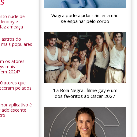
AS
Viagra pode ajudar câncer a não
sto nude de
se espalhar pelo corpo
ldenboy e
r faz ameaça
0 astros do
 mais populares
am os atores
ys mais
 em 2024?
 10 atores que
eceram pelados
'La Bola Negra': filme gay é um
dos favoritos ao Oscar 2027
por aplicativo é
 adolescente
tro