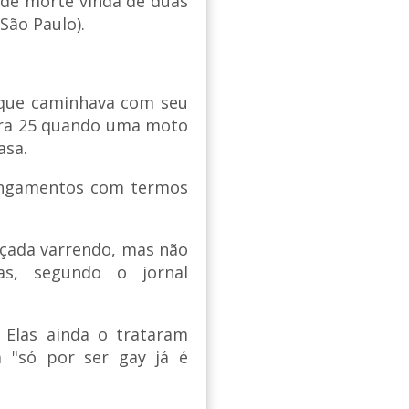
 de morte vinda de duas
São Paulo).
u que caminhava com seu
eira 25 quando uma moto
asa.
xingamentos com termos
alçada varrendo, mas não
as, segundo o jornal
. Elas ainda o trataram
m "só por ser gay já é