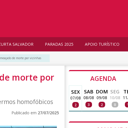
CURTA SALVADOR
PARADAS 2025
APOIO TURÍSTICO
 ameaçado de morte por vizinhas
 de morte por
AGENDA
SAB
DOM
SEG
T
SEX
08/08
09/08
10/08
11
07/08
ermos homofóbicos
3
2
0
2
Publicado em
27/07/2025