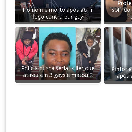
Profe
Homem é morto após abrir
sofrido
fogo contra bar gay
n
Polícia busca serial killer que
Pintor 
atirou em 3 gays e matou 2
após 