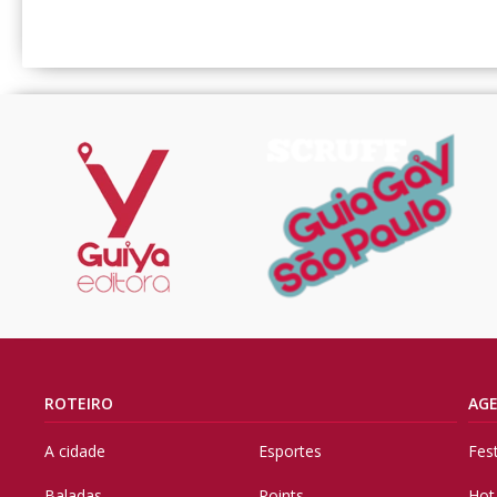
ROTEIRO
AG
A cidade
Esportes
Fes
Baladas
Points
Hot