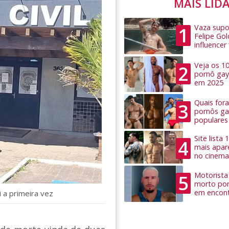
MAIS LID
Vaza supo
1
Felipe Go
influence
Veja os 1
2
pornô gay
em 2025
Quais for
3
pornôs ga
populares
Site lista
4
mais apar
no cinema
Motorista 
5
morto por
em encon
i a primeira vez