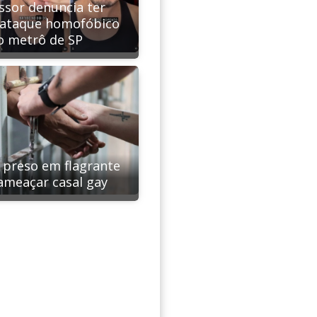
ssor denuncia ter
 ataque homofóbico
o metrô de SP
é preso em flagrante
ameaçar casal gay