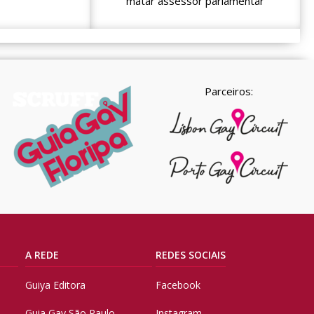
matar assessor parlamentar
Parceiros:
A REDE
REDES SOCIAIS
Guiya Editora
Facebook
Guia Gay São Paulo
Instagram