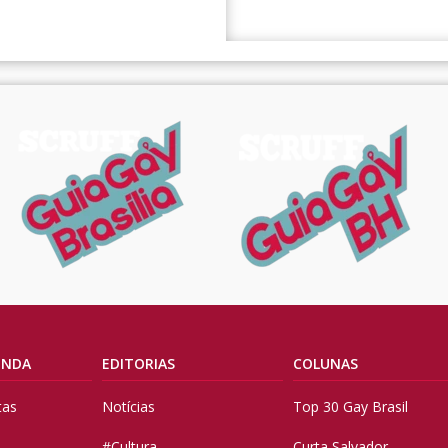
ENDA
EDITORIAS
COLUNAS
tas
Notícias
Top 30 Gay Brasil
#Cultura
Curta Salvador