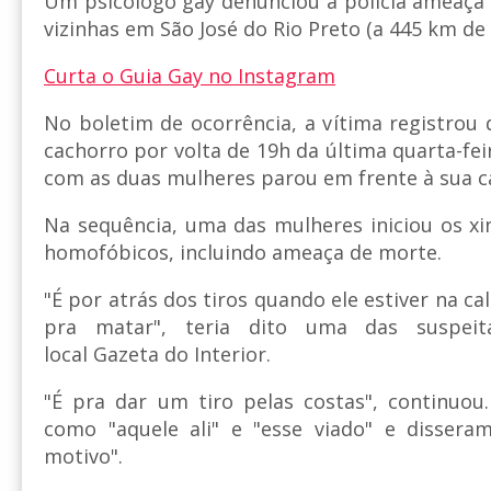
Um psicólogo gay denunciou à polícia ameaça
vizinhas em São José do Rio Preto (a 445 km de 
Curta o Guia Gay no Instagram
No boletim de ocorrência, a vítima registro
cachorro por volta de 19h da última quarta-f
com as duas mulheres parou em frente à sua c
Na sequência, uma das mulheres iniciou os 
homofóbicos, incluindo ameaça de morte.
"É por atrás dos tiros quando ele estiver na c
pra matar", teria dito uma das suspeit
local Gazeta do Interior.
"É pra dar um tiro pelas costas", continuou
como "aquele ali" e "esse viado" e dissera
motivo".