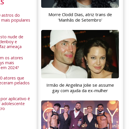
AS
Morre Clodd Dias, atriz trans de
0 astros do
'Manhãs de Setembro'
 mais populares
sto nude de
ldenboy e
r faz ameaça
am os atores
ys mais
 em 2024?
 10 atores que
eceram pelados
Irmão de Angelina Jolie se assume
gay com ajuda da ex-mulher
por aplicativo é
 adolescente
tro