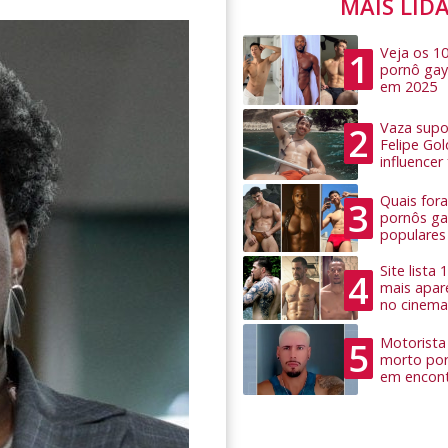
MAIS LID
Veja os 1
1
pornô gay
em 2025
Vaza supo
2
Felipe Go
influence
Quais for
3
pornôs ga
populares
Site lista
4
mais apar
no cinema
Motorista 
5
morto por
em encon