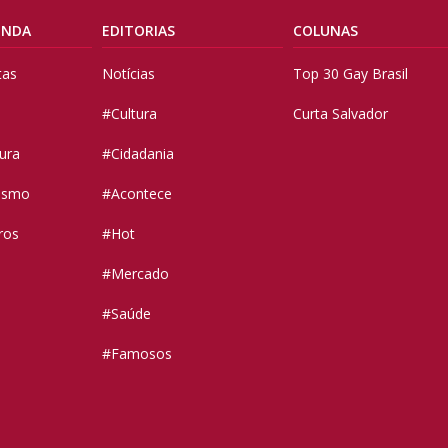
ENDA
EDITORIAS
COLUNAS
tas
Notícias
Top 30 Gay Brasil
#Cultura
Curta Salvador
tura
#Cidadania
vismo
#Acontece
ros
#Hot
#Mercado
#Saúde
#Famosos