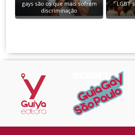
gays são os que mais sofrem
LGBT s
discriminação