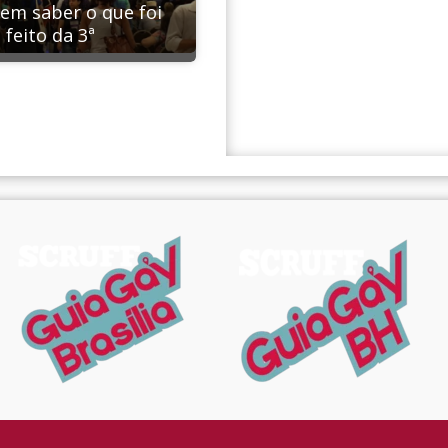
em saber o que foi
feito da 3ª