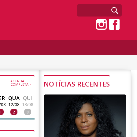
AGENDA
NOTÍCIAS RECENTES
COMPLETA >
ER
QUA
QUI
/08
12/08
13/08
1
2
0