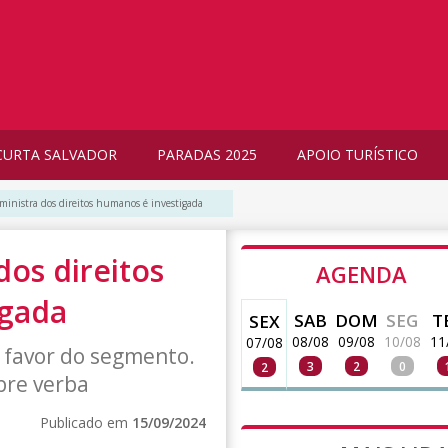
CURTA SALVADOR
PARADAS 2025
APOIO TURÍSTICO
ministra dos direitos humanos é investigada
dos direitos
AGENDA
igada
SAB
DOM
SEG
T
SEX
08/08
09/08
10/08
11
07/08
a favor do segmento.
3
2
0
2
bre verba
Publicado em
15/09/2024