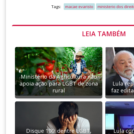
Tags:
macae evaristo
ministerio dos dire
LEIA TAMBÉM
Ministério da Agricultura não
apoia ação para LGBT de zona
Lula re
rural
faz edit
Disque 100: dentre LGBT,
Lula co