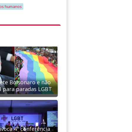
itos humanos
pete Bolsonaro e não
al para paradas LGBT
nvoca 4ª conferência