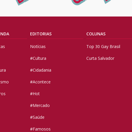
ENDA
EDITORIAS
COLUNAS
tas
Notícias
Top 30 Gay Brasil
#Cultura
Curta Salvador
tura
#Cidadania
vismo
#Acontece
ros
#Hot
#Mercado
#Saúde
#Famosos