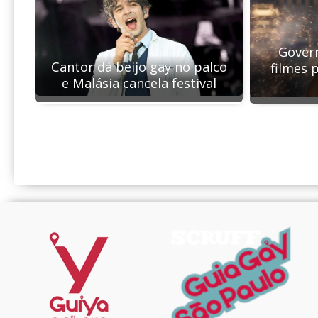
Govern
Cantor dá beijo gay no palco
filmes p
e Malásia cancela festival