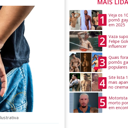
MAIS LID
Veja os 1
1
pornô gay
em 2025
Vaza supo
2
Felipe Go
influence
Quais for
3
pornôs ga
populares
Site lista
4
mais apar
no cinema
Motorista 
5
morto por
em encon
lustrativa