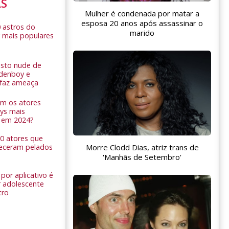
AS
Mulher é condenada por matar a
esposa 20 anos após assassinar o
0 astros do
marido
 mais populares
sto nude de
ldenboy e
r faz ameaça
am os atores
ys mais
 em 2024?
 10 atores que
Morre Clodd Dias, atriz trans de
eceram pelados
'Manhãs de Setembro'
por aplicativo é
 adolescente
tro