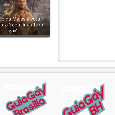
o da Malásia veta
ara 'reduzir cultura
gay'