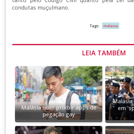
tanto pelo Código Civil quanto pela Lei d
condutas muçulmano.
Tags:
malasia
LEIA TAMBÉM
Malásia
Malásia quer proibir apps de
em 'sp
pegação gay