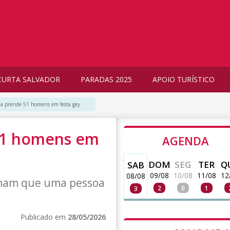
CURTA SALVADOR
PARADAS 2025
APOIO TURÍSTICO
sia prende 51 homens em festa gay
 51 homens em
AGENDA
DOM
SEG
TER
Q
SAB
09/08
10/08
11/08
12
08/08
rmam que uma pessoa
2
0
1
3
Publicado em
28/05/2026