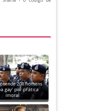
a Sharia - o código de
 prende 208 homens
a gay' por prática
imoral