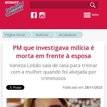
MENU
Página Inicial
Notícias
#Cidadania
PM que investigava milícia é
morta em frente à esposa
Vaneza Lobão saía de casa para treinar
com a mulher quando foi alvejada por
criminosos
Publicado em
28/11/2023