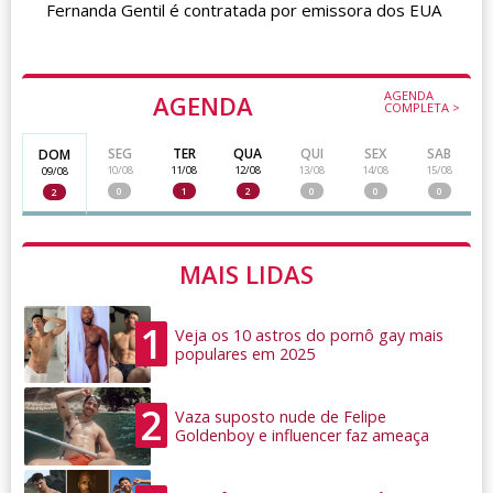
Fernanda Gentil é contratada por emissora dos EUA
AGENDA
AGENDA
COMPLETA >
SEG
TER
QUA
QUI
SEX
SAB
DOM
10/08
11/08
12/08
13/08
14/08
15/08
09/08
0
1
2
0
0
0
2
MAIS LIDAS
1
Veja os 10 astros do pornô gay mais
populares em 2025
2
Vaza suposto nude de Felipe
Goldenboy e influencer faz ameaça