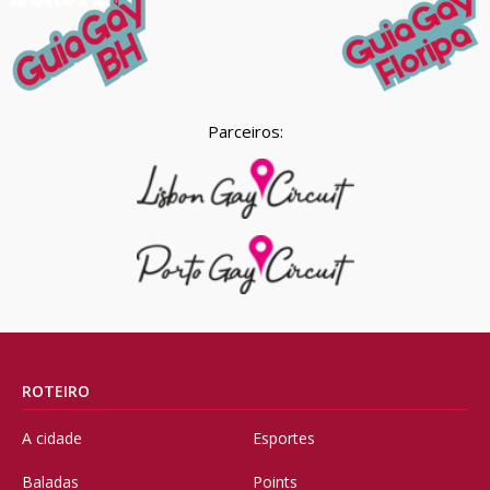
Parceiros:
ROTEIRO
A cidade
Esportes
Baladas
Points