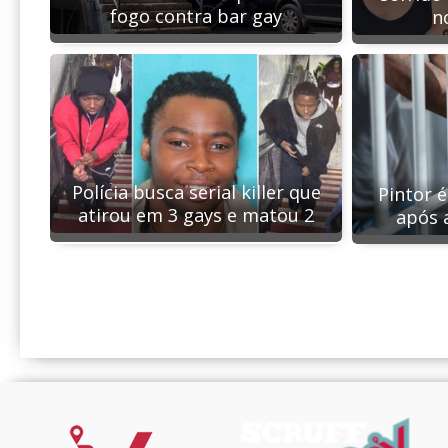
fogo contra bar gay
n
Polícia busca serial killer que
Pintor 
atirou em 3 gays e matou 2
após 