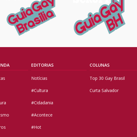
ENDA
EDITORIAS
COLUNAS
tas
Notícias
Top 30 Gay Brasil
#Cultura
Curta Salvador
tura
#Cidadania
vismo
#Acontece
ros
#Hot