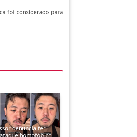
ca foi considerado para
ssor denuncia ter
 ataque homofóbico