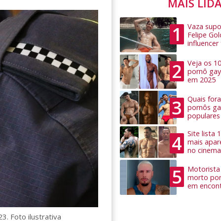
MAIS LID
Vaza supo
1
Felipe Go
influence
Veja os 1
2
pornô gay
em 2025
Quais for
3
pornôs ga
populares
Site lista
4
mais apar
no cinema
Motorista 
5
morto por
em encon
. Foto ilustrativa