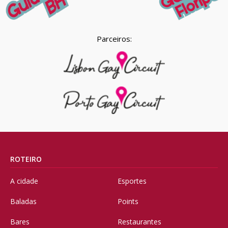
Parceiros:
ROTEIRO
A cidade
Esportes
Baladas
Points
Bares
Restaurantes