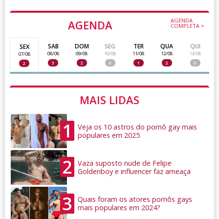
AGENDA
AGENDA
COMPLETA >
SAB
DOM
SEG
TER
QUA
QUI
SEX
08/08
09/08
10/08
11/08
12/08
13/08
07/08
3
2
0
1
2
0
2
MAIS LIDAS
1
Veja os 10 astros do pornô gay mais
populares em 2025
2
Vaza suposto nude de Felipe
Goldenboy e influencer faz ameaça
3
Quais foram os atores pornôs gays
mais populares em 2024?