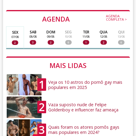
AGENDA
AGENDA
COMPLETA >
SAB
DOM
SEG
TER
QUA
QUI
SEX
08/08
09/08
10/08
11/08
12/08
13/08
07/08
3
2
0
1
2
0
2
MAIS LIDAS
1
Veja os 10 astros do pornô gay mais
populares em 2025
2
Vaza suposto nude de Felipe
Goldenboy e influencer faz ameaça
3
Quais foram os atores pornôs gays
mais populares em 2024?