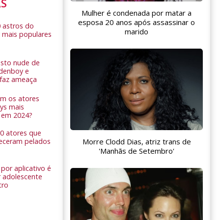
AS
Mulher é condenada por matar a
esposa 20 anos após assassinar o
0 astros do
marido
 mais populares
sto nude de
ldenboy e
r faz ameaça
am os atores
ys mais
 em 2024?
 10 atores que
Morre Clodd Dias, atriz trans de
eceram pelados
'Manhãs de Setembro'
por aplicativo é
 adolescente
tro