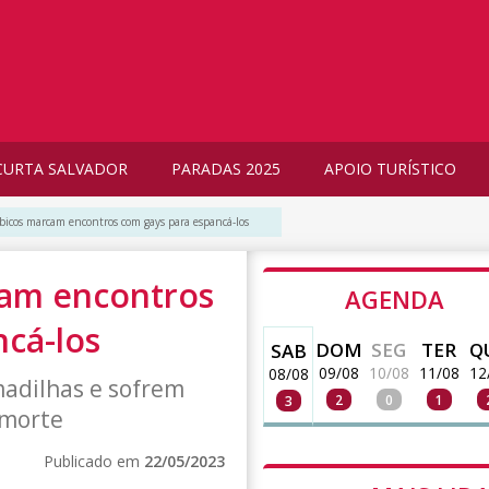
CURTA SALVADOR
PARADAS 2025
APOIO TURÍSTICO
bicos marcam encontros com gays para espancá-los
cam encontros
AGENDA
cá-los
DOM
SEG
TER
Q
SAB
09/08
10/08
11/08
12
08/08
madilhas e sofrem
2
0
1
3
 morte
Publicado em
22/05/2023