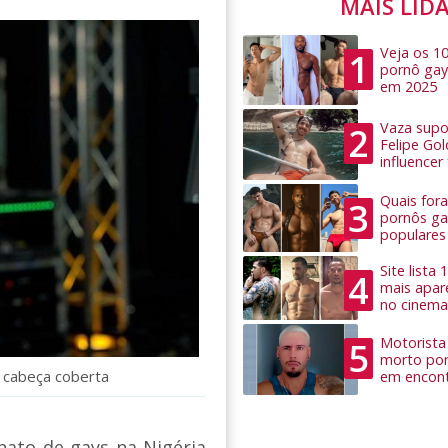
MAIS LID
Veja os 1
1
pornô gay
em 2025
Vaza supo
2
Felipe Go
influence
Quais for
3
pornôs ga
populares
Site lista
4
mais apar
no cinema
Motorista 
5
morto por
 cabeça coberta
em encon
nato de gays na Nigéria