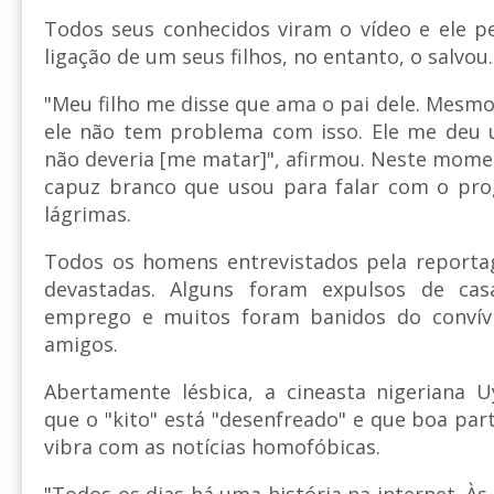
Todos seus conhecidos viram o vídeo e ele p
ligação de um seus filhos, no entanto, o salvou.
"Meu filho me disse que ama o pai dele. Mesmo 
ele não tem problema com isso. Ele me deu 
não deveria [me matar]", afirmou. Neste mom
capuz branco que usou para falar com o pr
lágrimas.
Todos os homens entrevistados pela reporta
devastadas. Alguns foram expulsos de ca
emprego e muitos foram banidos do convívi
amigos.
Abertamente lésbica, a cineasta nigeriana U
que o "kito" está "desenfreado" e que boa par
vibra com as notícias homofóbicas.
"Todos os dias há uma história na internet. Às