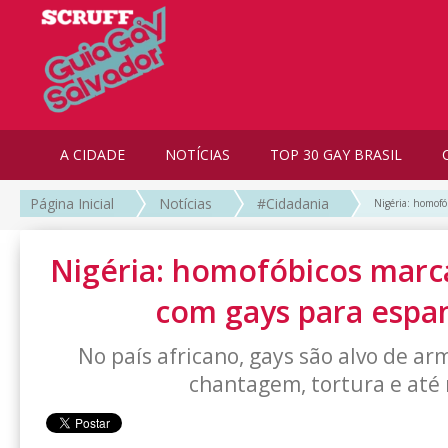
A CIDADE
NOTÍCIAS
TOP 30 GAY BRASIL
Página Inicial
Notícias
#Cidadania
Nigéria: homofó
Nigéria: homofóbicos mar
com gays para espan
No país africano, gays são alvo de ar
chantagem, tortura e até