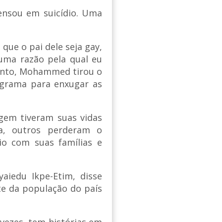
ensou em suicídio. Uma
que o pai dele seja gay,
uma razão pela qual eu
ento, Mohammed tirou o
ograma para enxugar as
gem tiveram suas vidas
sa, outros perderam o
o com suas famílias e
yaiedu Ikpe-Etim, disse
te da população do país
 vezes, tem histórias em