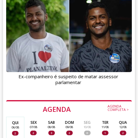
Ex-companheiro é suspeito de matar assessor
parlamentar
AGENDA
AGENDA
COMPLETA >
SEX
SAB
DOM
SEG
TER
QUA
QUI
07/08
08/08
09/08
10/08
11/08
12/08
06/08
2
3
2
0
1
2
2