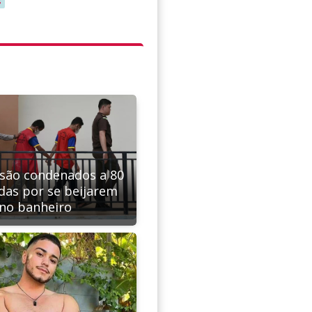
s
são condenados a 80
das por se beijarem
no banheiro