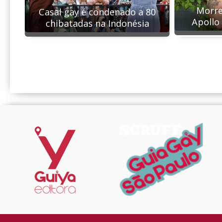
Morre
Casal gay é condenado a 80
Apollo
chibatadas na Indonésia