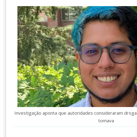
Investigação aponta que autoridades consideraram drogas
tomava