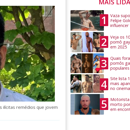
MAIS LID
Vaza supo
1
Felipe Go
influence
Veja os 1
2
pornô gay
em 2025
Quais for
3
pornôs ga
populares
Site lista
4
mais apar
no cinema
Motorista 
5
morto por
 ilícitas remédios que jovem
em encon