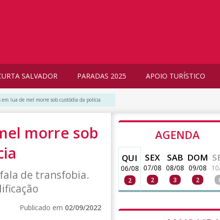
CURTA SALVADOR
PARADAS 2025
APOIO TURÍSTICO
 em lua de mel morre sob custódia da polícia
mel morre sob
AGENDA
cia
SEX
SAB
DOM
S
QUI
07/08
08/08
09/08
10
06/08
fala de transfobia.
2
3
2
2
ificação
Publicado em
02/09/2022