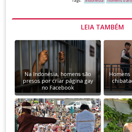
Tags:
indonesia
homens tran
LEIA TAMBÉM
Homens 
Na Indonésia, homens são
chibata
presos por criar página gay
no Facebook