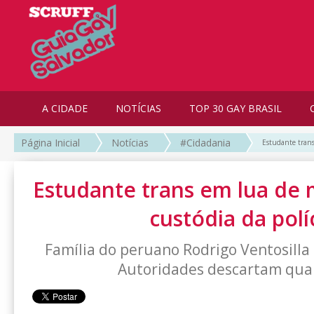
A CIDADE
NOTÍCIAS
TOP 30 GAY BRASIL
Página Inicial
Notícias
#Cidadania
Estudante trans
Estudante trans em lua de 
custódia da polí
Família do peruano Rodrigo Ventosilla 
Autoridades descartam qual