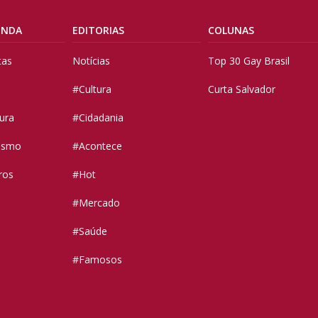
ENDA
EDITORIAS
COLUNAS
tas
Notícias
Top 30 Gay Brasil
#Cultura
Curta Salvador
tura
#Cidadania
vismo
#Acontece
ros
#Hot
#Mercado
#Saúde
#Famosos