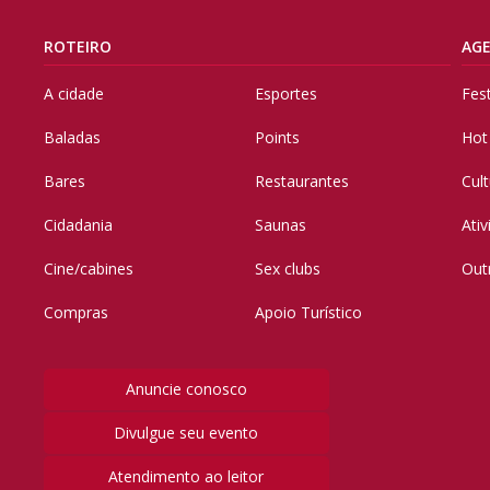
ROTEIRO
AG
A cidade
Esportes
Fes
Baladas
Points
Hot
Bares
Restaurantes
Cul
Cidadania
Saunas
Ati
Cine/cabines
Sex clubs
Out
Compras
Apoio Turístico
Anuncie conosco
Divulgue seu evento
Atendimento ao leitor