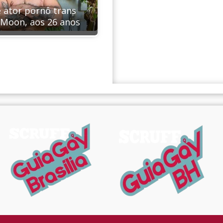
 ator pornô trans
 Moon, aos 26 anos