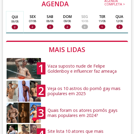
AGENDA
AGENDA
COMPLETA >
SEX
SAB
DOM
SEG
TER
QUA
QUI
07/08
08/08
09/08
10/08
11/08
12/08
06/08
2
3
2
0
1
2
2
MAIS LIDAS
1
Vaza suposto nude de Felipe
Goldenboy e influencer faz ameaça
2
Veja os 10 astros do pornô gay mais
populares em 2025
3
Quais foram os atores pornôs gays
mais populares em 2024?
Site lista 10 atores que mais