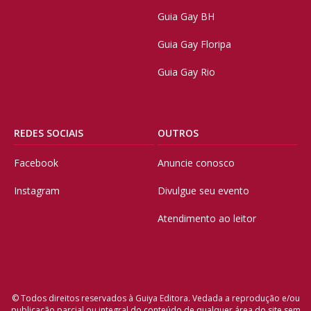
Guia Gay BH
Guia Gay Floripa
Guia Gay Rio
REDES SOCIAIS
OUTROS
Facebook
Anuncie conosco
Instagram
Divulgue seu evento
Atendimento ao leitor
© Todos direitos reservados à Guiya Editora. Vedada a reprodução e/ou
publicação parcial ou integral do conteúdo de qualquer área do site sem