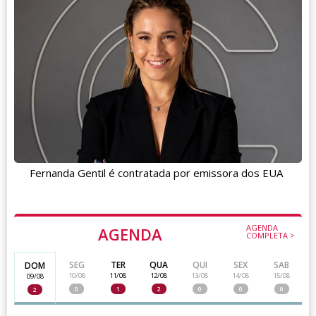
Fernanda Gentil é contratada por emissora dos EUA
AGENDA
AGENDA
COMPLETA >
SEG
TER
QUA
QUI
SEX
SAB
DOM
10/08
11/08
12/08
13/08
14/08
15/08
09/08
0
1
2
0
0
0
2