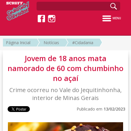
MENU
Página Inicial
Notícias
#Cidadania
Jovem de 18 anos mata
namorado de 60 com chumbinho
no açaí
Crime ocorreu no Vale do Jequitinhonha,
interior de Minas Gerais
Publicado em
13/02/2023