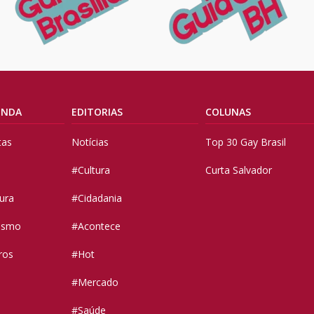
ENDA
EDITORIAS
COLUNAS
tas
Notícias
Top 30 Gay Brasil
#Cultura
Curta Salvador
tura
#Cidadania
vismo
#Acontece
ros
#Hot
#Mercado
#Saúde