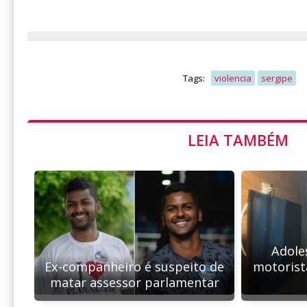
Tags:
violencia
sergipe
LEIA TAMBÉM
Adole
Ex-companheiro é suspeito de
motorist
matar assessor parlamentar