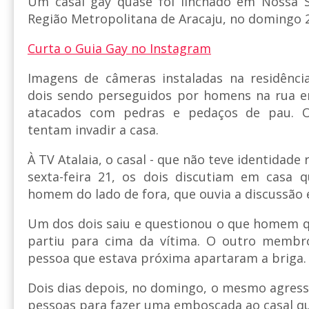
Um casal gay quase foi linchado em Nossa 
Região Metropolitana de Aracaju, no domingo 2
Curta o Guia Gay no Instagram
Imagens de câmeras instaladas na residênc
dois sendo perseguidos por homens na rua 
atacados com pedras e pedaços de pau. 
tentam invadir a casa.
À TV Atalaia, o casal - que não teve identidade
sexta-feira 21, os dois discutiam em casa
homem do lado de fora, que ouvia a discussão e
Um dos dois saiu e questionou o que homem q
partiu para cima da vítima. O outro membr
pessoa que estava próxima apartaram a briga.
Dois dias depois, no domingo, o mesmo agres
pessoas para fazer uma emboscada ao casal qu