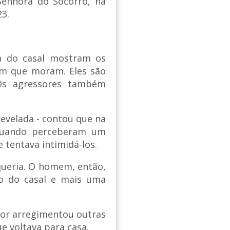
Senhora do Socorro, na
3.
ia do casal mostram os
em que moram. Eles são
Os agressores também
 revelada - contou que na
 quando perceberam um
 tentava intimidá-los.
ueria. O homem, então,
o do casal e mais uma
sor arregimentou outras
e voltava para casa.