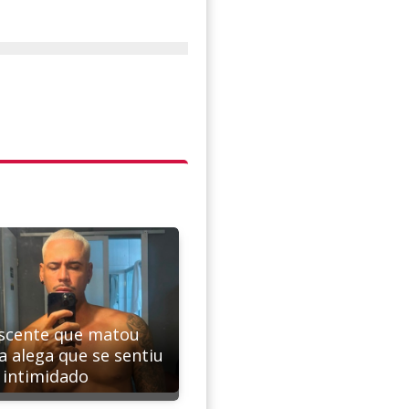
scente que matou
a alega que se sentiu
intimidado