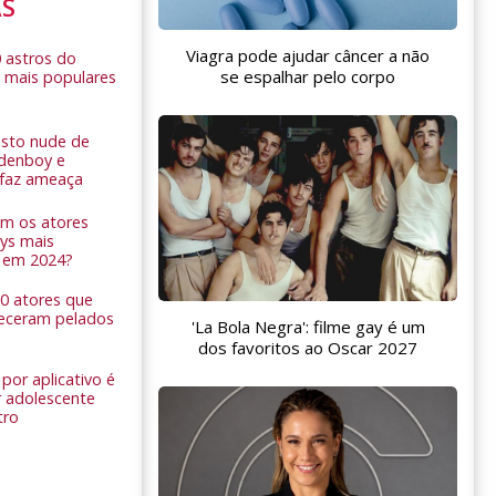
AS
Viagra pode ajudar câncer a não
0 astros do
se espalhar pelo corpo
 mais populares
sto nude de
ldenboy e
r faz ameaça
am os atores
ys mais
 em 2024?
 10 atores que
eceram pelados
'La Bola Negra': filme gay é um
dos favoritos ao Oscar 2027
por aplicativo é
 adolescente
tro