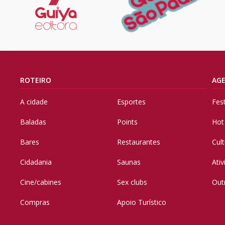
ROTEIRO
AG
A cidade
Esportes
Fes
Baladas
Points
Hot
Bares
Restaurantes
Cul
Cidadania
Saunas
Ati
Cine/cabines
Sex clubs
Out
Compras
Apoio Turístico