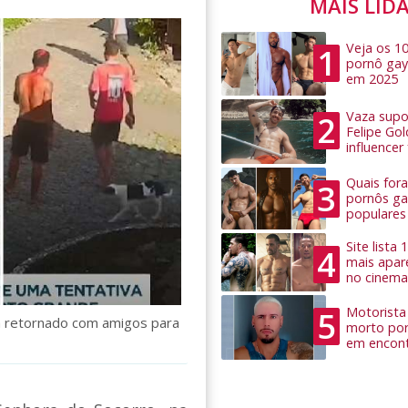
MAIS LID
Veja os 1
1
pornô gay
em 2025
Vaza supo
2
Felipe Go
influence
Quais for
3
pornôs ga
populares
Site lista
4
mais apar
no cinema
Motorista 
5
ria retornado com amigos para
morto por
em encon