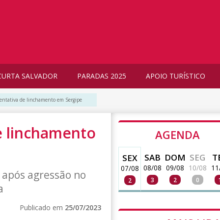
CURTA SALVADOR
PARADAS 2025
APOIO TURÍSTICO
 tentativa de linchamento em Sergipe
de linchamento
AGENDA
SAB
DOM
SEG
T
SEX
08/08
09/08
10/08
11
07/08
a após agressão no
3
2
0
2
a
Publicado em
25/07/2023