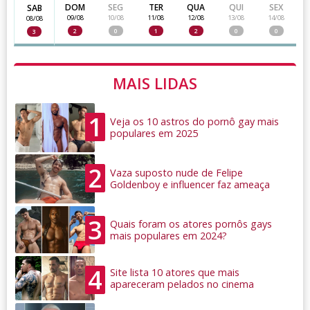
DOM
SEG
TER
QUA
QUI
SEX
SAB
09/08
10/08
11/08
12/08
13/08
14/08
08/08
2
0
1
2
0
0
3
MAIS LIDAS
1
Veja os 10 astros do pornô gay mais
populares em 2025
2
Vaza suposto nude de Felipe
Goldenboy e influencer faz ameaça
3
Quais foram os atores pornôs gays
mais populares em 2024?
4
Site lista 10 atores que mais
apareceram pelados no cinema