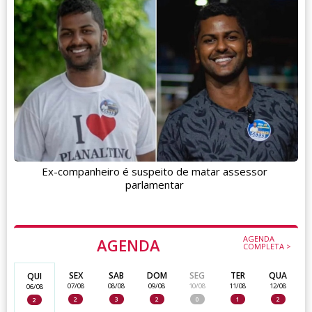
Ex-companheiro é suspeito de matar assessor
parlamentar
AGENDA
AGENDA
COMPLETA >
SEX
SAB
DOM
SEG
TER
QUA
QUI
07/08
08/08
09/08
10/08
11/08
12/08
06/08
2
3
2
0
1
2
2