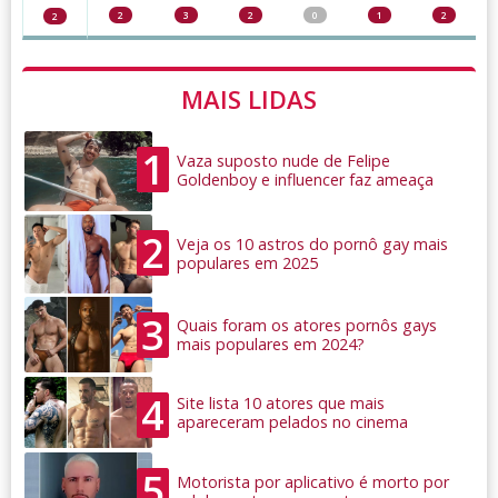
2
3
2
0
1
2
2
MAIS LIDAS
1
Vaza suposto nude de Felipe
Goldenboy e influencer faz ameaça
2
Veja os 10 astros do pornô gay mais
populares em 2025
3
Quais foram os atores pornôs gays
mais populares em 2024?
4
Site lista 10 atores que mais
apareceram pelados no cinema
5
Motorista por aplicativo é morto por