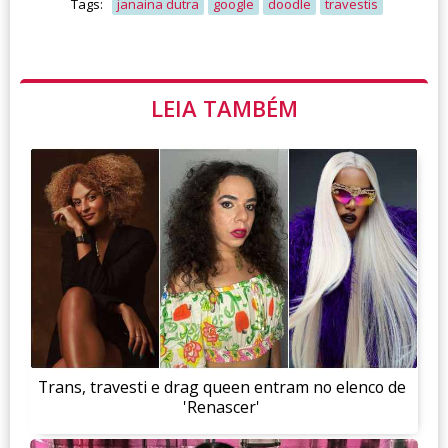
Tags:
janaina dutra
google
doodle
travestis
LEIA TAMBÉM
Trans, travesti e drag queen entram no elenco de
'Renascer'