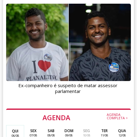
Ex-companheiro é suspeito de matar assessor
parlamentar
AGENDA
AGENDA
COMPLETA >
SEX
SAB
DOM
SEG
TER
QUA
QUI
07/08
08/08
09/08
10/08
11/08
12/08
06/08