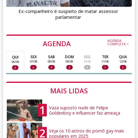
Ex-companheiro é suspeito de matar assessor
parlamentar
AGENDA
AGENDA
COMPLETA >
SEX
SAB
DOM
SEG
TER
QUA
QUI
07/08
08/08
09/08
10/08
11/08
12/08
06/08
2
3
2
0
1
2
2
MAIS LIDAS
1
Vaza suposto nude de Felipe
Goldenboy e influencer faz ameaça
2
Veja os 10 astros do pornô gay mais
populares em 2025