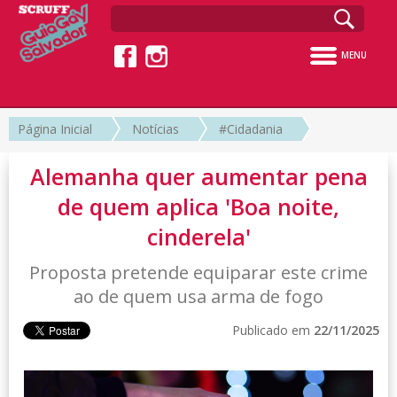
MENU
Página Inicial
Notícias
#Cidadania
Alemanha quer aumentar pena
de quem aplica 'Boa noite,
cinderela'
Proposta pretende equiparar este crime
ao de quem usa arma de fogo
Publicado em
22/11/2025