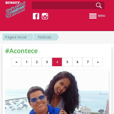
MENU
Página Inicial
Notícias
#Acontece
«
1
2
3
4
5
6
7
»