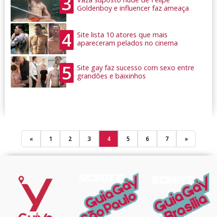
3
Goldenboy e influencer faz ameaça
4
Site lista 10 atores que mais
apareceram pelados no cinema
5
Site gay faz sucesso com sexo entre
grandões e baixinhos
«
1
2
3
4
5
6
7
»