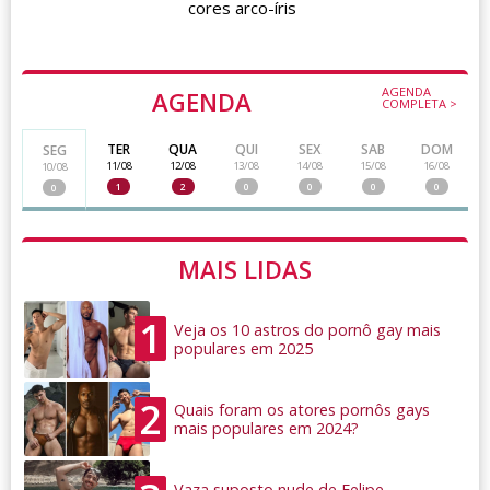
cores arco-íris
AGENDA
AGENDA
COMPLETA >
TER
QUA
QUI
SEX
SAB
DOM
SEG
11/08
12/08
13/08
14/08
15/08
16/08
10/08
1
2
0
0
0
0
0
MAIS LIDAS
1
Veja os 10 astros do pornô gay mais
populares em 2025
2
Quais foram os atores pornôs gays
mais populares em 2024?
Vaza suposto nude de Felipe