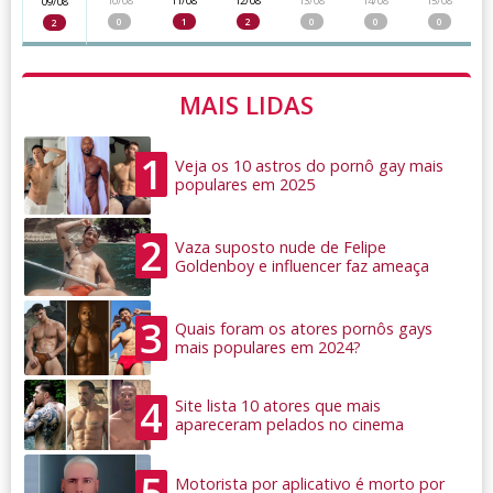
10/08
11/08
12/08
13/08
14/08
15/08
09/08
0
1
2
0
0
0
2
MAIS LIDAS
1
Veja os 10 astros do pornô gay mais
populares em 2025
2
Vaza suposto nude de Felipe
Goldenboy e influencer faz ameaça
3
Quais foram os atores pornôs gays
mais populares em 2024?
4
Site lista 10 atores que mais
apareceram pelados no cinema
5
Motorista por aplicativo é morto por