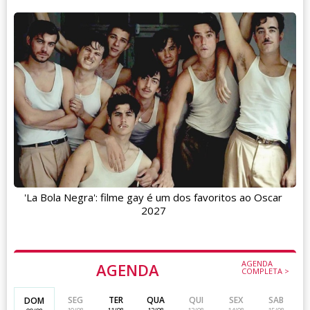
'La Bola Negra': filme gay é um dos favoritos ao Oscar
2027
AGENDA
AGENDA
COMPLETA >
SEG
TER
QUA
QUI
SEX
SAB
DOM