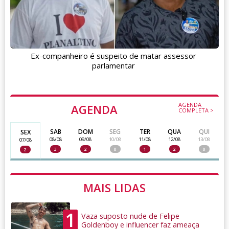
Ex-companheiro é suspeito de matar assessor
parlamentar
AGENDA
AGENDA
COMPLETA >
SAB
DOM
SEG
TER
QUA
QUI
SEX
08/08
09/08
10/08
11/08
12/08
13/08
07/08
3
2
0
1
2
0
2
MAIS LIDAS
1
Vaza suposto nude de Felipe
Goldenboy e influencer faz ameaça