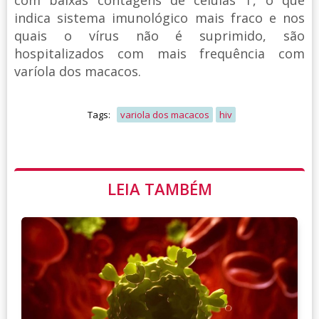
com baixas contagens de células T, o que
indica sistema imunológico mais fraco e nos
quais o vírus não é suprimido, são
hospitalizados com mais frequência com
varíola dos macacos.
Tags:
variola dos macacos
hiv
LEIA TAMBÉM