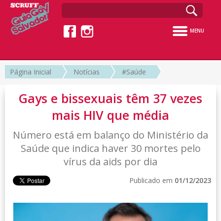
MENU
Página Inicial
Notícias
#Saúde
Gays e bissexuais têm 37 vezes
mais HIV que média
Número está em balanço do Ministério da
Saúde que indica haver 30 mortes pelo
vírus da aids por dia
Publicado em
01/12/2023