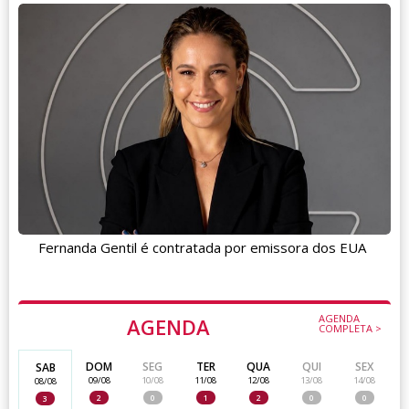
Fernanda Gentil é contratada por emissora dos EUA
AGENDA
AGENDA
COMPLETA >
DOM
SEG
TER
QUA
QUI
SEX
SAB
09/08
10/08
11/08
12/08
13/08
14/08
08/08
2
0
1
2
0
0
3