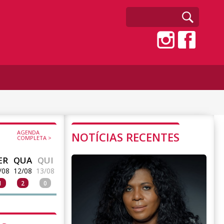
AGENDA
NOTÍCIAS RECENTES
COMPLETA >
ER
QUA
QUI
/08
12/08
13/08
1
2
0