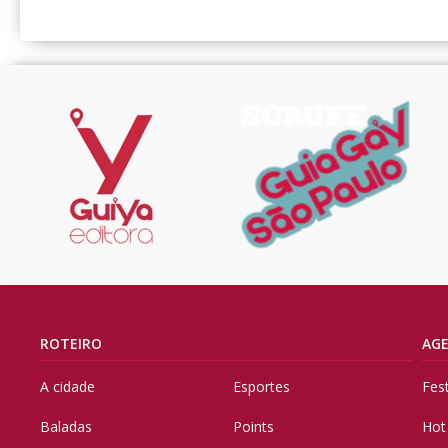
ROTEIRO
AG
A cidade
Esportes
Fes
Baladas
Points
Hot