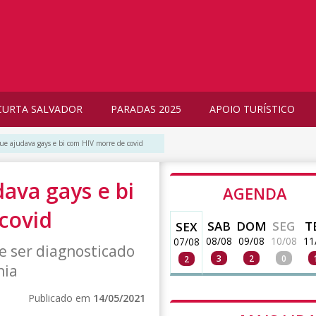
CURTA SALVADOR
PARADAS 2025
APOIO TURÍSTICO
 ajudava gays e bi com HIV morre de covid
ava gays e bi
AGENDA
covid
SAB
DOM
SEG
T
SEX
08/08
09/08
10/08
11
07/08
de ser diagnosticado
3
2
0
2
nia
Publicado em
14/05/2021