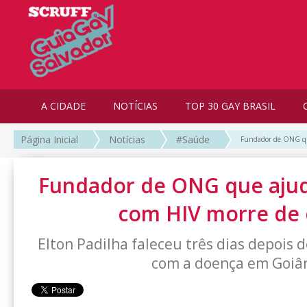
A CIDADE
NOTÍCIAS
TOP 30 GAY BRASIL
Página Inicial
Notícias
#Saúde
Fundador de ONG que
Fundador de ONG que ajud
com HIV morre de 
Elton Padilha faleceu três dias depois 
com a doença em Goiâ