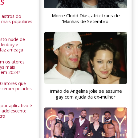
AS
Morre Clodd Dias, atriz trans de
0 astros do
'Manhãs de Setembro'
 mais populares
sto nude de
ldenboy e
r faz ameaça
am os atores
ys mais
 em 2024?
 10 atores que
eceram pelados
Irmão de Angelina Jolie se assume
gay com ajuda da ex-mulher
por aplicativo é
 adolescente
tro