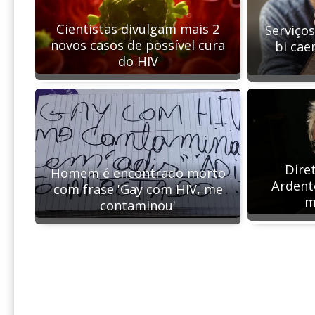
Cientistas divulgam mais 2
Serviço
novos casos de possível cura
bi cae
do HIV
Diret
Homem é encontrado morto
Ardent
com frase 'Gay com HIV, me
m
contaminou'