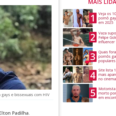
MAIS LID
Veja os 1
1
pornô gay
em 2025
Vaza supo
2
Felipe Go
influence
Quais for
3
pornôs ga
populares
Site lista
4
mais apar
no cinema
Motorista 
5
morto por
 a gays e bissexuais com HIV
em encon
Elton Padilha
.