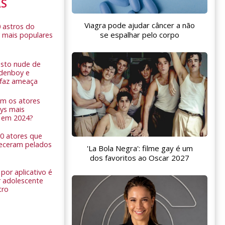
AS
Viagra pode ajudar câncer a não
0 astros do
se espalhar pelo corpo
 mais populares
sto nude de
ldenboy e
r faz ameaça
am os atores
ys mais
 em 2024?
 10 atores que
eceram pelados
'La Bola Negra': filme gay é um
dos favoritos ao Oscar 2027
por aplicativo é
 adolescente
tro