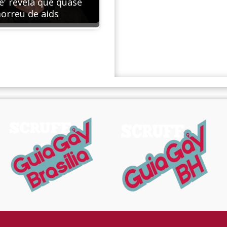
e' revela que quase
orreu de aids