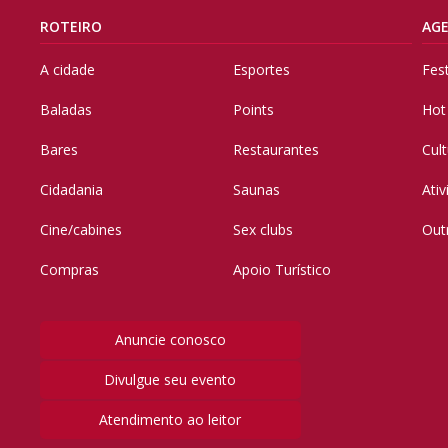
ROTEIRO
AG
A cidade
Esportes
Fes
Baladas
Points
Hot
Bares
Restaurantes
Cul
Cidadania
Saunas
Ati
Cine/cabines
Sex clubs
Out
Compras
Apoio Turístico
Anuncie conosco
Divulgue seu evento
Atendimento ao leitor