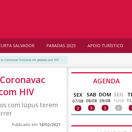
CURTA SALVADOR
PARADAS 2025
APOIO TURÍSTICO
á se Coronavac funciona em pessoas com HIV
e Coronavac
AGENDA
 com HIV
SAB
DOM
SEG
T
SEX
08/08
09/08
10/08
11
07/08
duos com lúpus terem
3
2
0
2
rrer
Publicado em
16/02/2021