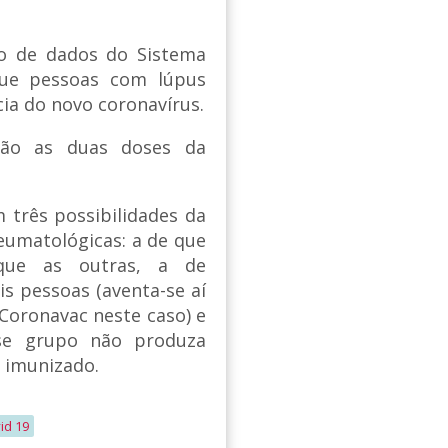
o de dados do Sistema
que pessoas com lúpus
a do novo coronavírus.
rão as duas doses da
 três possibilidades da
eumatológicas: a de que
que as outras, a de
 pessoas (aventa-se aí
 Coronavac neste caso) e
sse grupo não produza
r imunizado.
id 19