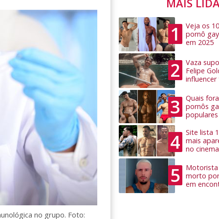
MAIS LID
Veja os 1
1
pornô gay
em 2025
Vaza supo
2
Felipe Go
influence
Quais for
3
pornôs ga
populares
Site lista
4
mais apar
no cinema
Motorista 
5
morto por
em encon
unológica no grupo. Foto: