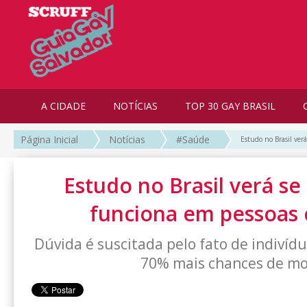
A CIDADE
NOTÍCIAS
TOP 30 GAY BRASIL
Página Inicial
Notícias
#Saúde
Estudo no Brasil ver
Estudo no Brasil verá s
funciona em pessoas
Dúvida é suscitada pelo fato de indiví
70% mais chances de mo