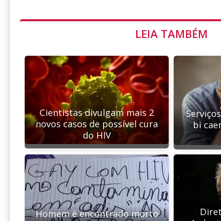
LEIA TAMBÉM
Cientistas divulgam mais 2
Serviço
novos casos de possível cura
bi cae
do HIV
Diret
Homem é encontrado morto