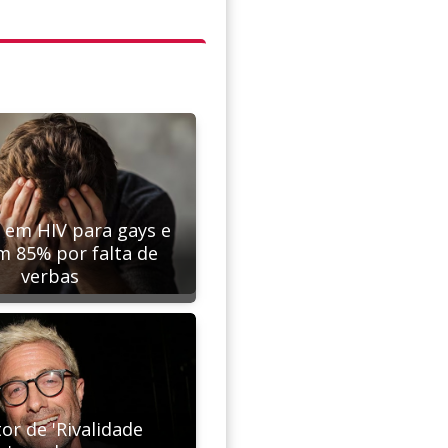
s em HIV para gays e
m 85% por falta de
verbas
or de 'Rivalidade