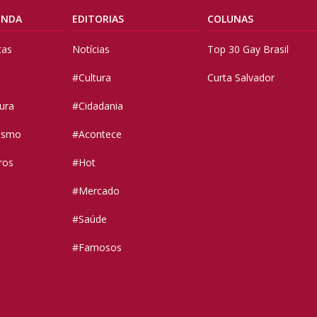
ENDA
EDITORIAS
COLUNAS
tas
Notícias
Top 30 Gay Brasil
#Cultura
Curta Salvador
tura
#Cidadania
vismo
#Acontece
ros
#Hot
#Mercado
#Saúde
#Famosos