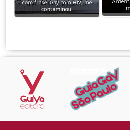
Ardent
com frase 'Gay com HIV, me
m
contaminou'