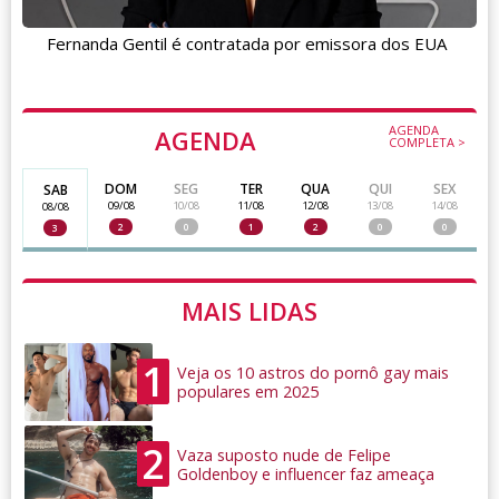
Fernanda Gentil é contratada por emissora dos EUA
AGENDA
AGENDA
COMPLETA >
DOM
SEG
TER
QUA
QUI
SEX
SAB
09/08
10/08
11/08
12/08
13/08
14/08
08/08
2
0
1
2
0
0
3
MAIS LIDAS
1
Veja os 10 astros do pornô gay mais
populares em 2025
2
Vaza suposto nude de Felipe
Goldenboy e influencer faz ameaça