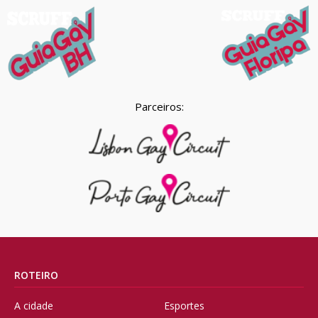
Parceiros:
ROTEIRO
A cidade
Esportes