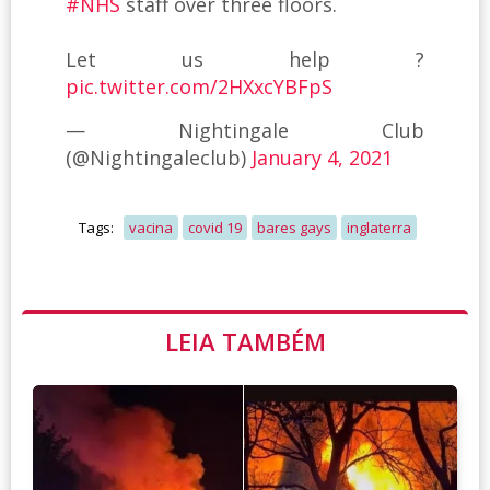
#NHS
staff over three floors.
Let us help ?
pic.twitter.com/2HXxcYBFpS
— Nightingale Club
(@Nightingaleclub)
January 4, 2021
Tags:
vacina
covid 19
bares gays
inglaterra
LEIA TAMBÉM