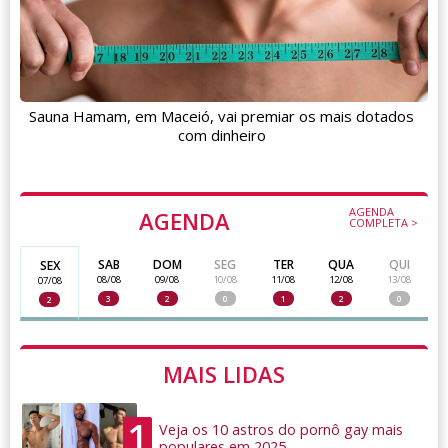
Sauna Hamam, em Maceió, vai premiar os mais dotados
com dinheiro
AGENDA
AGENDA
COMPLETA >
SAB
DOM
SEG
TER
QUA
QUI
SEX
08/08
09/08
10/08
11/08
12/08
13/08
07/08
3
2
0
1
2
0
2
MAIS LIDAS
1
Veja os 10 astros do pornô gay mais
populares em 2025