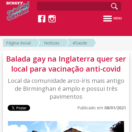
MENU
Página Inicial
Notícias
#Saúde
Balada gay na Inglaterra quer ser
local para vacinação anti-covid
Local da comunidade arco-íris mais antigo
de Birminghan é amplo e possui três
pavimentos
Publicado em
08/01/2021