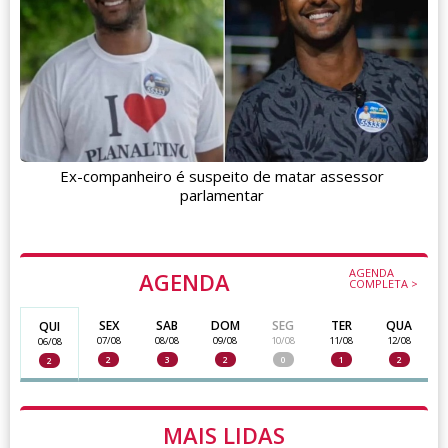
Ex-companheiro é suspeito de matar assessor
parlamentar
AGENDA
AGENDA
COMPLETA >
SEX
SAB
DOM
SEG
TER
QUA
QUI
07/08
08/08
09/08
10/08
11/08
12/08
06/08
2
3
2
0
1
2
2
MAIS LIDAS