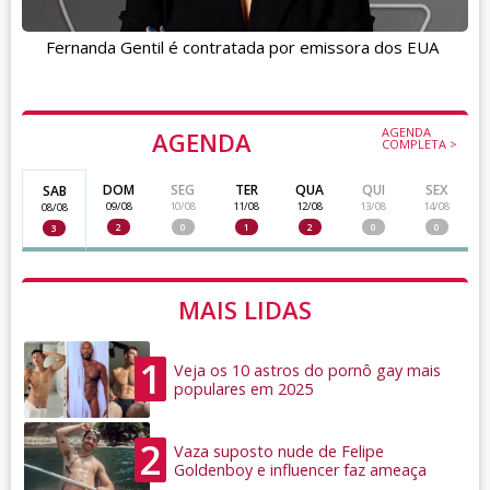
Fernanda Gentil é contratada por emissora dos EUA
AGENDA
AGENDA
COMPLETA >
DOM
SEG
TER
QUA
QUI
SEX
SAB
09/08
10/08
11/08
12/08
13/08
14/08
08/08
2
0
1
2
0
0
3
MAIS LIDAS
1
Veja os 10 astros do pornô gay mais
populares em 2025
2
Vaza suposto nude de Felipe
Goldenboy e influencer faz ameaça