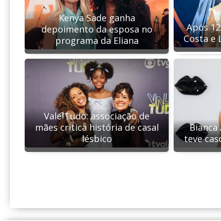
Kenya Sade ganha
Após 12
depoimento da esposa no
Costa e 
programa da Eliana
Vale Tudo: associação de
Bianca 
mães critica história de casal
teve cas
lésbico