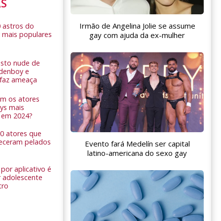
AS
Irmão de Angelina Jolie se assume
0 astros do
 mais populares
gay com ajuda da ex-mulher
sto nude de
ldenboy e
r faz ameaça
am os atores
ys mais
 em 2024?
 10 atores que
eceram pelados
Evento fará Medelín ser capital
latino-americana do sexo gay
por aplicativo é
 adolescente
tro