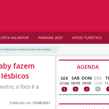
CURTA SALVADOR
PARADAS 2025
APOIO TURÍSTICO
ntol Baby fazem comerciais com casais lésbicos
Baby fazem
AGENDA
 lésbicos
SAB
DOM
SEG
T
SEX
08/08
09/08
10/08
11
07/08
utro, o foco é a
3
2
0
2
Publicado em
15/08/2021