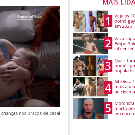
MAIS LID
Veja os 1
1
pornô gay
em 2025
Vaza supo
2
Felipe Go
influence
Quais for
3
pornôs ga
populares
Site lista
4
mais apar
no cinema
Motorista 
5
morto por
rianças nos braços de casal
em encon