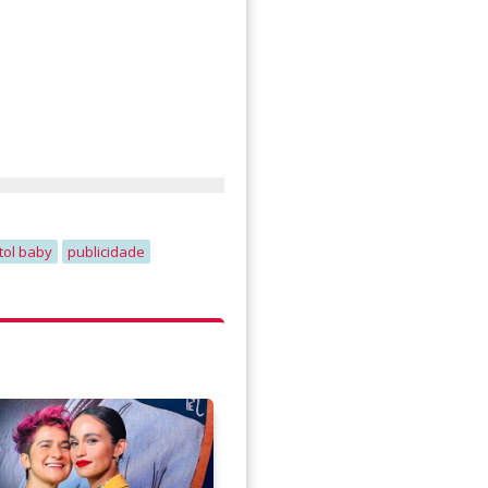
tol baby
publicidade