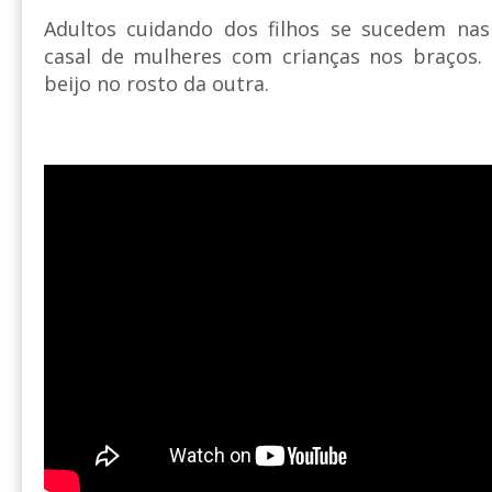
Adultos cuidando dos filhos se sucedem nas
casal de mulheres com crianças nos braços
beijo no rosto da outra.