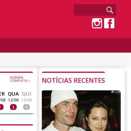
AGENDA
NOTÍCIAS RECENTES
COMPLETA >
ER
QUA
QUI
/08
12/08
13/08
1
2
0