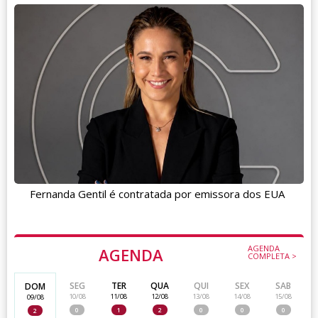
Fernanda Gentil é contratada por emissora dos EUA
AGENDA
AGENDA
COMPLETA >
SEG
TER
QUA
QUI
SEX
SAB
DOM
10/08
11/08
12/08
13/08
14/08
15/08
09/08
0
1
2
0
0
0
2