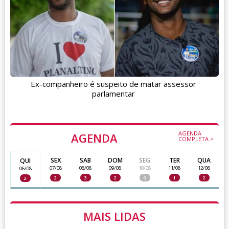
Ex-companheiro é suspeito de matar assessor
parlamentar
AGENDA
AGENDA
COMPLETA >
SEX
SAB
DOM
SEG
TER
QUA
QUI
07/08
08/08
09/08
10/08
11/08
12/08
06/08
2
3
2
0
1
2
2
MAIS LIDAS