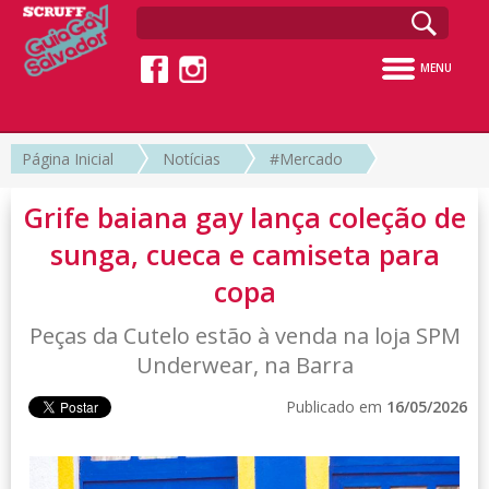
MENU
Página Inicial
Notícias
#Mercado
Grife baiana gay lança coleção de
sunga, cueca e camiseta para
copa
Peças da Cutelo estão à venda na loja SPM
Underwear, na Barra
Publicado em
16/05/2026