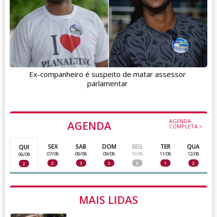
Ex-companheiro é suspeito de matar assessor
parlamentar
AGENDA
AGENDA
COMPLETA >
SEX
SAB
DOM
SEG
TER
QUA
QUI
07/08
08/08
09/08
10/08
11/08
12/08
06/08
2
3
2
0
1
2
2
MAIS LIDAS