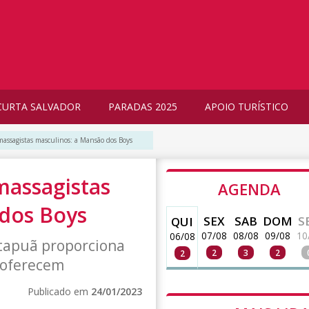
CURTA SALVADOR
PARADAS 2025
APOIO TURÍSTICO
massagistas masculinos: a Mansão dos Boys
massagistas
AGENDA
 dos Boys
SEX
SAB
DOM
S
QUI
07/08
08/08
09/08
10
06/08
Itapuã proporciona
2
3
2
2
 oferecem
Publicado em
24/01/2023