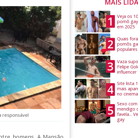
MAIS LID
Veja os 1
1
pornô gay
em 2025
Quais for
2
pornôs ga
populares
Vaza supo
3
Felipe Go
influence
Site lista
4
mais apar
no cinema
Sexo com 
5
mendigo 
favela... 
ca responsável
gay
entre homens. A Mansão