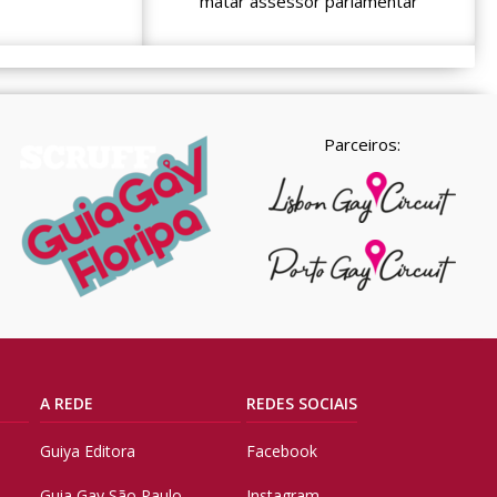
matar assessor parlamentar
Parceiros:
A REDE
REDES SOCIAIS
Guiya Editora
Facebook
Guia Gay São Paulo
Instagram