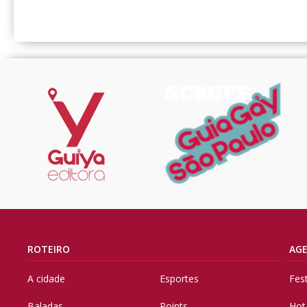
ROTEIRO
AG
A cidade
Esportes
Fes
Baladas
Points
Hot