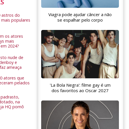
AS
Viagra pode ajudar câncer a não
0 astros do
se espalhar pelo corpo
 mais populares
am os atores
ys mais
 em 2024?
sto nude de
ldenboy e
r faz ameaça
 10 atores que
eceram pelados
'La Bola Negra': filme gay é um
dos favoritos ao Oscar 2027
padrasto,
dotado, na
Veja HQ pornô