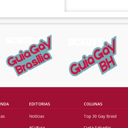
ENDA
EDITORIAS
COLUNAS
tas
Notícias
Top 30 Gay Brasil
#Cultura
Curta Salvador