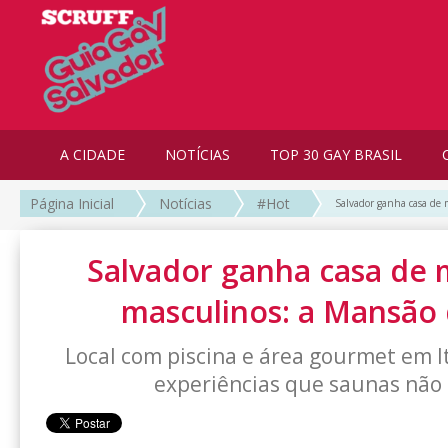
A CIDADE
NOTÍCIAS
TOP 30 GAY BRASIL
Página Inicial
Notícias
#Hot
Salvador ganha casa de 
Salvador ganha casa de 
masculinos: a Mansão
Local com piscina e área gourmet em 
experiências que saunas não