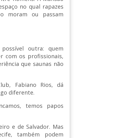
 espaço no qual rapazes
omo moram ou passam
 possível outra: quem
er com os profissionais,
xperiência que saunas não
ub, Fabiano Rios, dá
go diferente.
incamos, temos papos
eiro e de Salvador. Mas
Recife, também podem