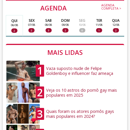
AGENDA
AGENDA
COMPLETA >
SEX
SAB
DOM
SEG
TER
QUA
QUI
07/08
08/08
09/08
10/08
11/08
12/08
06/08
2
3
2
0
1
2
2
MAIS LIDAS
1
Vaza suposto nude de Felipe
Goldenboy e influencer faz ameaça
2
Veja os 10 astros do pornô gay mais
populares em 2025
3
Quais foram os atores pornôs gays
mais populares em 2024?