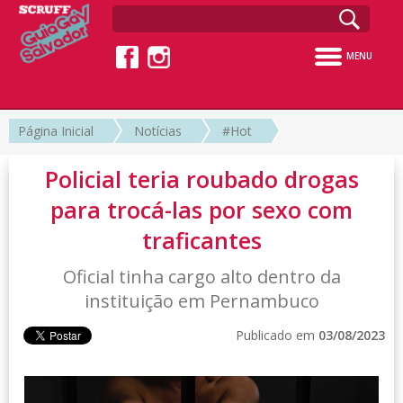
MENU
Página Inicial
Notícias
#Hot
Policial teria roubado drogas
para trocá-las por sexo com
traficantes
Oficial tinha cargo alto dentro da
instituição em Pernambuco
Publicado em
03/08/2023