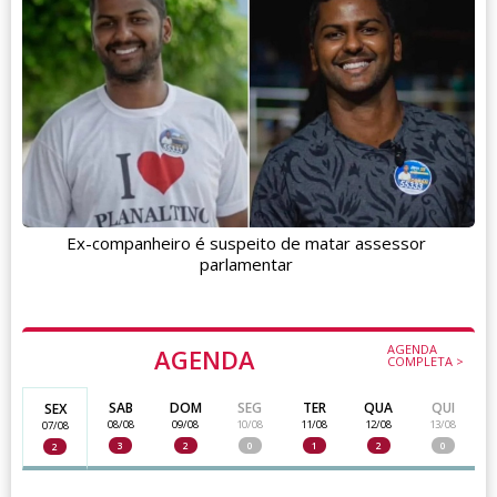
Ex-companheiro é suspeito de matar assessor
parlamentar
AGENDA
AGENDA
COMPLETA >
SAB
DOM
SEG
TER
QUA
QUI
SEX
08/08
09/08
10/08
11/08
12/08
13/08
07/08
3
2
0
1
2
0
2