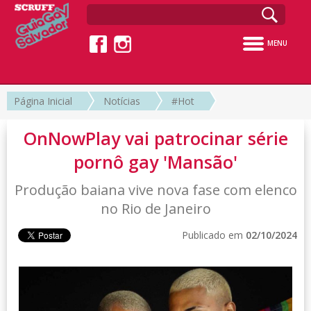
MENU
Página Inicial
Notícias
#Hot
OnNowPlay vai patrocinar série
pornô gay 'Mansão'
Produção baiana vive nova fase com elenco
no Rio de Janeiro
Publicado em
02/10/2024