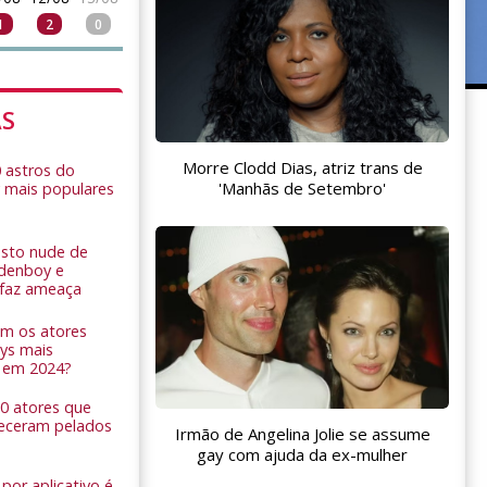
1
2
0
AS
Morre Clodd Dias, atriz trans de
0 astros do
'Manhãs de Setembro'
 mais populares
sto nude de
ldenboy e
r faz ameaça
am os atores
ys mais
 em 2024?
 10 atores que
eceram pelados
Irmão de Angelina Jolie se assume
gay com ajuda da ex-mulher
por aplicativo é