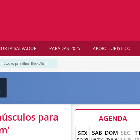
CURTA SALVADOR
PARADAS 2025
APOIO TURÍSTICO
 músculos para filme 'Black Adam'
m
músculos para
AGENDA
am'
SAB
DOM
SEG
T
SEX
08/08
09/08
10/08
11
07/08