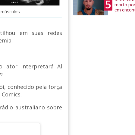
5
morto por
em encon
r músculos
ilhou em suas redes
emia.
 ator interpretará Al
m
.
ói, conhecido pela força
 Comics.
ádio australiano sobre