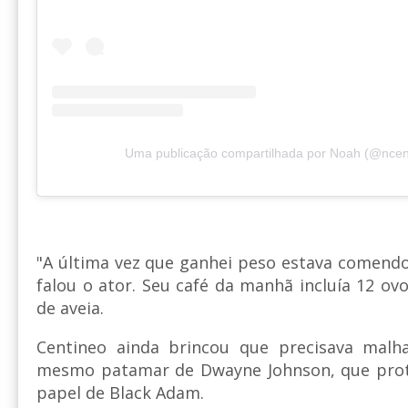
Uma publicação compartilhada por Noah (@ncen
"A última vez que ganhei peso estava comendo 
falou o ator. Seu café da manhã incluía 12 ovos
de aveia.
Centineo ainda brincou que precisava malh
mesmo patamar de Dwayne Johnson, que prot
papel de Black Adam.