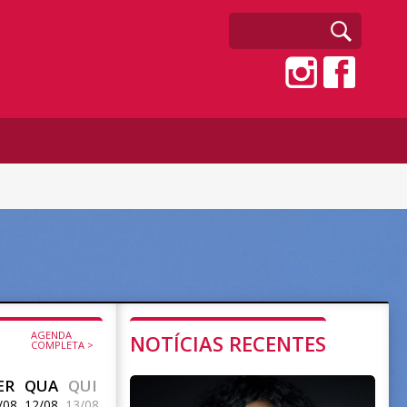
AGENDA
NOTÍCIAS RECENTES
COMPLETA >
ER
QUA
QUI
/08
12/08
13/08