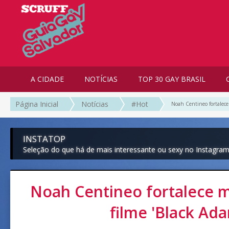
A CIDADE
NOTÍCIAS
TOP 30 GAY BRASIL
Página Inicial
Notícias
#Hot
Noah Centineo fortalece
INSTATOP
Seleção do que há de mais interessante ou sexy no Instagra
Noah Centineo fortalece 
filme 'Black Ad