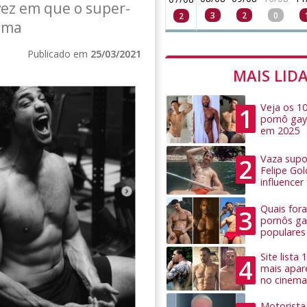
vez em que o super-
3
2
0
2
ema
Publicado em
25/03/2021
MAIS LID
Veja os 1
1
pornô gay
em 2025
Vaza supo
2
Felipe Go
influence
Quais for
3
pornôs ga
populares
Site lista
4
mais apar
no cinema
Motorista 