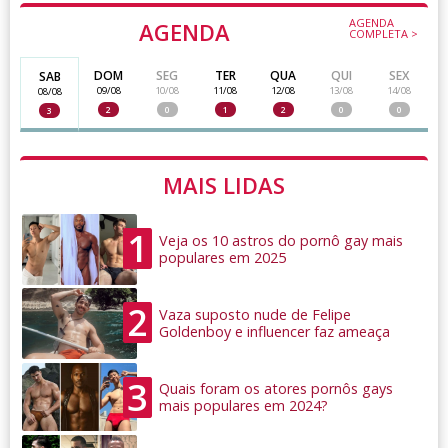
AGENDA
AGENDA
COMPLETA >
DOM
SEG
TER
QUA
QUI
SEX
SAB
09/08
10/08
11/08
12/08
13/08
14/08
08/08
2
0
1
2
0
0
3
MAIS LIDAS
1
Veja os 10 astros do pornô gay mais
populares em 2025
2
Vaza suposto nude de Felipe
Goldenboy e influencer faz ameaça
3
Quais foram os atores pornôs gays
mais populares em 2024?