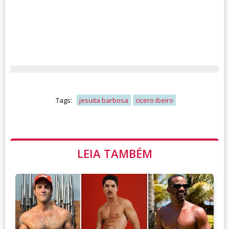
Tags:
jesuita barbosa
cicero ibeiro
LEIA TAMBÉM