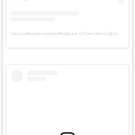
Uma publicação compartilhada por Ci?cero Ibeiro (@ciceroscope)