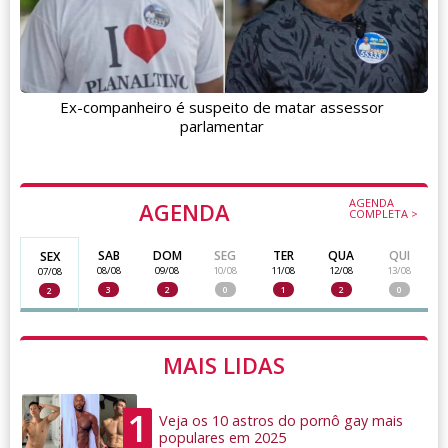
Ex-companheiro é suspeito de matar assessor
parlamentar
AGENDA
AGENDA
COMPLETA >
SAB
DOM
SEG
TER
QUA
QUI
SEX
08/08
09/08
10/08
11/08
12/08
13/08
07/08
3
2
0
1
2
0
2
MAIS LIDAS
1
Veja os 10 astros do pornô gay mais
populares em 2025