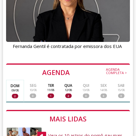
Fernanda Gentil é contratada por emissora dos EUA
AGENDA
AGENDA
COMPLETA >
SEG
TER
QUA
QUI
SEX
SAB
DOM
10/08
11/08
12/08
13/08
14/08
15/08
09/08
0
1
2
0
0
0
2
MAIS LIDAS
Veja os 10 astros do pornô gay mais