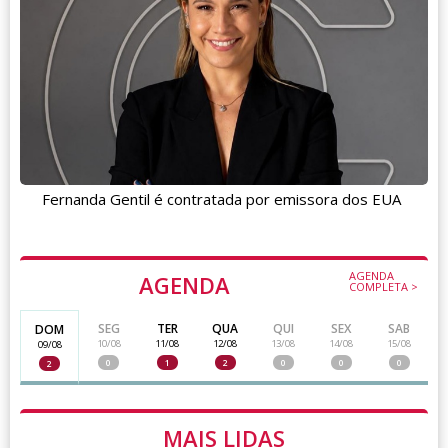
Fernanda Gentil é contratada por emissora dos EUA
AGENDA
AGENDA
COMPLETA >
SEG
TER
QUA
QUI
SEX
SAB
DOM
10/08
11/08
12/08
13/08
14/08
15/08
09/08
0
1
2
0
0
0
2
MAIS LIDAS