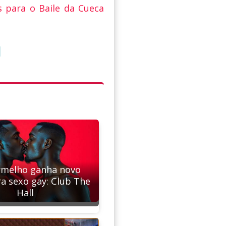
 para o Baile da Cueca
rmelho ganha novo
ra sexo gay: Club The
Hall