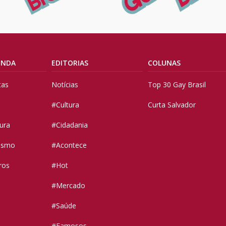
ENDA
EDITORIAS
COLUNAS
tas
Notícias
Top 30 Gay Brasil
#Cultura
Curta Salvador
tura
#Cidadania
vismo
#Acontece
ros
#Hot
#Mercado
#Saúde
#Famosos