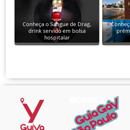
Conheça o Sangue de Drag,
Conheç
drink servido em bolsa
prêm
hospitalar