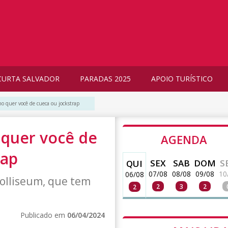
CURTA SALVADOR
PARADAS 2025
APOIO TURÍSTICO
ho quer você de cueca ou jockstrap
 quer você de
AGENDA
rap
SEX
SAB
DOM
S
QUI
07/08
08/08
09/08
10
06/08
Colliseum, que tem
2
3
2
2
Publicado em
06/04/2024