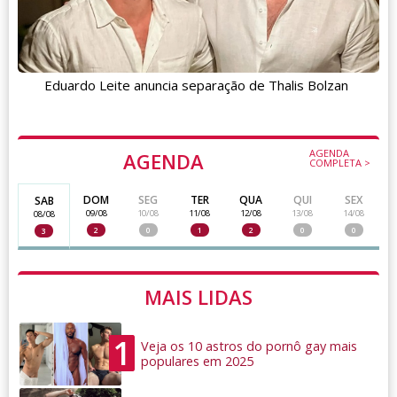
Eduardo Leite anuncia separação de Thalis Bolzan
AGENDA
AGENDA
COMPLETA >
DOM
SEG
TER
QUA
QUI
SEX
SAB
09/08
10/08
11/08
12/08
13/08
14/08
08/08
2
0
1
2
0
0
3
MAIS LIDAS
1
Veja os 10 astros do pornô gay mais
populares em 2025