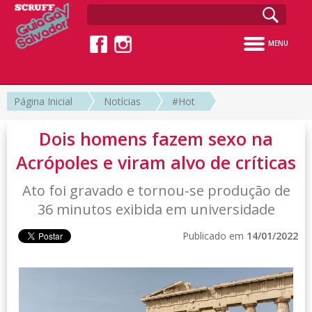
MENU
Página Inicial
Notícias
#Hot
Dois homens fazem sexo na
Acrópoles e viram alvo de críticas
Ato foi gravado e tornou-se produção de
36 minutos exibida em universidade
Publicado em
14/01/2022