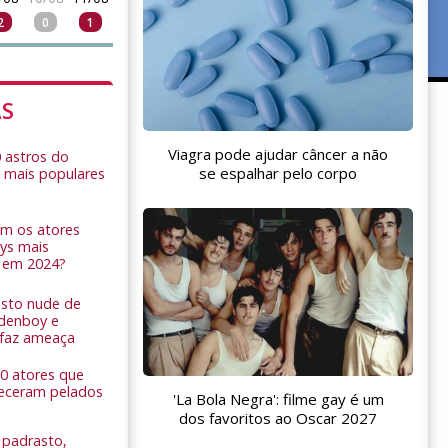
2
0
1
AS
Viagra pode ajudar câncer a não
0 astros do
se espalhar pelo corpo
 mais populares
am os atores
ys mais
 em 2024?
sto nude de
ldenboy e
r faz ameaça
 10 atores que
eceram pelados
'La Bola Negra': filme gay é um
dos favoritos ao Oscar 2027
padrasto,