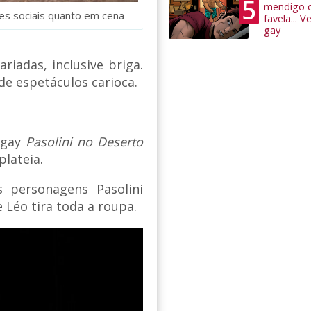
5
mendigo 
des sociais quanto em cena
favela... 
gay
iadas, inclusive briga.
e espetáculos carioca.
 gay
Pasolini no Deserto
plateia.
 personagens Pasolini
 e Léo tira toda a roupa.