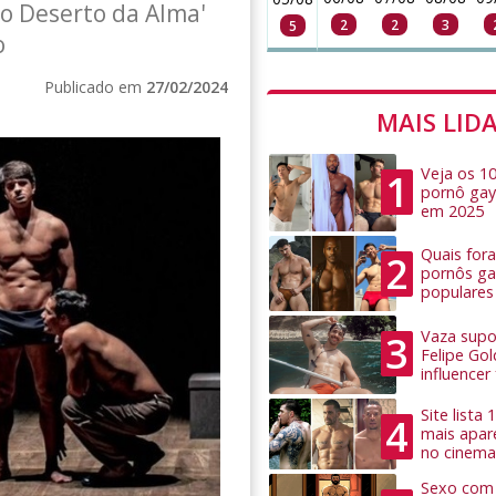
no Deserto da Alma'
2
2
3
5
o
Publicado em
27/02/2024
MAIS LID
Veja os 1
1
pornô gay
em 2025
Quais for
2
pornôs ga
populares
Vaza supo
3
Felipe Go
influence
Site lista
4
mais apar
no cinema
Sexo com 