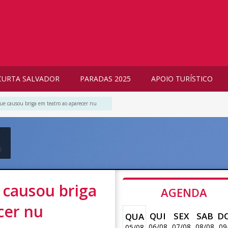
CURTA SALVADOR
PARADAS 2025
APOIO TURÍSTICO
ue causou briga em teatro ao aparecer nu
m
 causou briga
AGENDA
cer nu
QUI
SEX
SAB
D
QUA
06/08
07/08
08/08
09
05/08