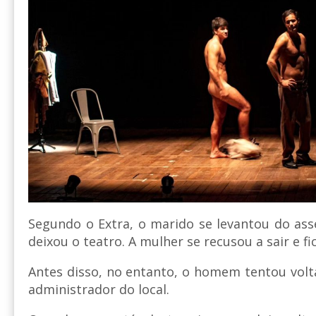
Segundo o Extra, o marido se levantou do as
deixou o teatro. A mulher se recusou a sair e fi
Antes disso, no entanto, o homem tentou volta
administrador do local.