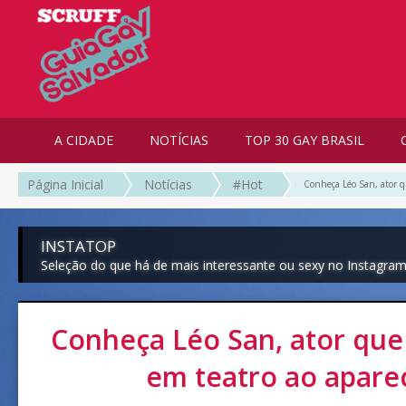
A CIDADE
NOTÍCIAS
TOP 30 GAY BRASIL
Página Inicial
Notícias
#Hot
Conheça Léo San, ator q
INSTATOP
Seleção do que há de mais interessante ou sexy no Instagra
Conheça Léo San, ator que
em teatro ao apare