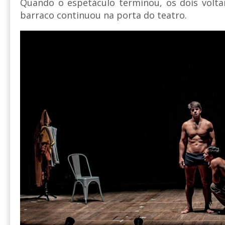
Quando o espetáculo terminou, os dois volta
barraco continuou na porta do teatro.